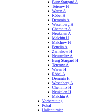
Burg Stargard A
Teterow H
Waren A
Röbel H
Demmin A
Wesenberg H
Chemnitz A
Neukalen A
Malchin H
Malchow H
Penzlin A
Zarnekow H
Neustrelitz A
Burg Stargard H
Teterow A
Waren H
Röbel A
Demmin H
Wesenberg A
Chemnitz H
Neukalen H
Malchin A
Vorbereitung
Pokal
Hallenturnier