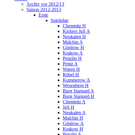
Archiv vor 2012/13
Saison 2012-2013
Erste
Spielplan
Chemnitz H
Kickers JuS A
Neukalen H
Malchin A
Güstrow H
Krakow A
Penzlin H
Pentz A
Waren H
Röbel H
Kummerow A
Wesenberg H
Burg Stargard A
Burg Stargard H
Chemnitz A
JuS H
Neukalen A
Malchin H
Güstrow A
Krakow H
Penzlin A