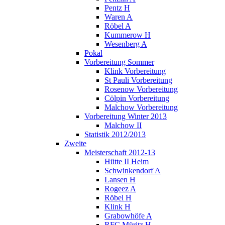
Pentz H
Waren A
Röbel A
Kummerow H
Wesenberg A
Pokal
Vorbereitung Sommer
Klink Vorbereitung
St Pauli Vorbereitung
Rosenow Vorbereitung
Cölpin Vorbereitung
Malchow Vorbereitung
Vorbereitung Winter 2013
Malchow II
Statistik 2012/2013
Zweite
Meisterschaft 2012-13
Hütte II Heim
Schwinkendorf A
Lansen H
Rogeez A
Röbel H
Klink H
Grabowhöfe A
RFC Müritz H