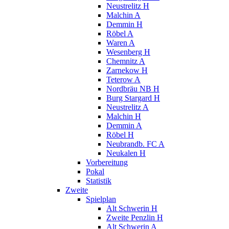
Neustrelitz H
Malchin A
Demmin H
Röbel A
Waren A
Wesenberg H
Chemnitz A
Zarnekow H
Teterow A
Nordbräu NB H
Burg Stargard H
Neustrelitz A
Malchin H
Demmin A
Röbel H
Neubrandb. FC A
Neukalen H
Vorbereitung
Pokal
Statistik
Zweite
Spielplan
Alt Schwerin H
Zweite Penzlin H
Alt Schwerin A