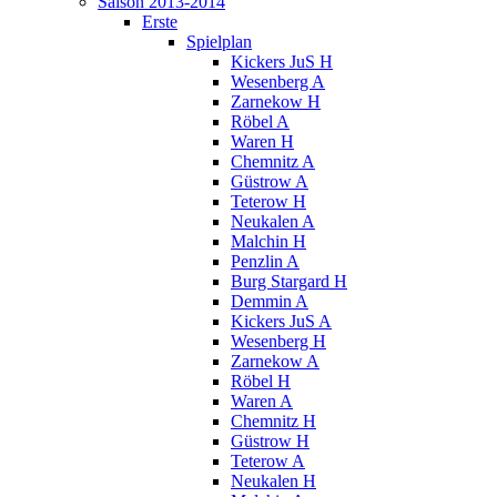
Saison 2013-2014
Erste
Spielplan
Kickers JuS H
Wesenberg A
Zarnekow H
Röbel A
Waren H
Chemnitz A
Güstrow A
Teterow H
Neukalen A
Malchin H
Penzlin A
Burg Stargard H
Demmin A
Kickers JuS A
Wesenberg H
Zarnekow A
Röbel H
Waren A
Chemnitz H
Güstrow H
Teterow A
Neukalen H