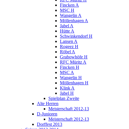
Fincken A
MSC H
Wangelin A
Möllenhagen A
Jabel A
Hütte A
Schwinkendorf H
Lansen A
Rogeez H
Röbel A
Grabowhöfe H
RFC Müritz A
Fincken H
MSC A
Wangelin H
Möllenhagen H
Klink A
Jabel H
Spielplan Zweite
Alte Herren
Meisterschaft 2012-13
D-Junioren
Meisterschaft 2012-13
Dorffest 2013