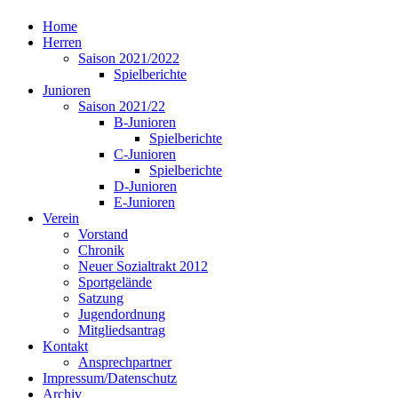
Home
Herren
Saison 2021/2022
Spielberichte
Junioren
Saison 2021/22
B-Junioren
Spielberichte
C-Junioren
Spielberichte
D-Junioren
E-Junioren
Verein
Vorstand
Chronik
Neuer Sozialtrakt 2012
Sportgelände
Satzung
Jugendordnung
Mitgliedsantrag
Kontakt
Ansprechpartner
Impressum/Datenschutz
Archiv