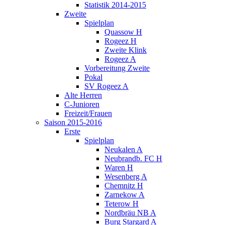
Statistik 2014-2015
Zweite
Spielplan
Quassow H
Rogeez H
Zweite Klink
Rogeez A
Vorbereitung Zweite
Pokal
SV Rogeez A
Alte Herren
C-Junioren
Freizeit/Frauen
Saison 2015-2016
Erste
Spielplan
Neukalen A
Neubrandb. FC H
Waren H
Wesenberg A
Chemnitz H
Zarnekow A
Teterow H
Nordbräu NB A
Burg Stargard A