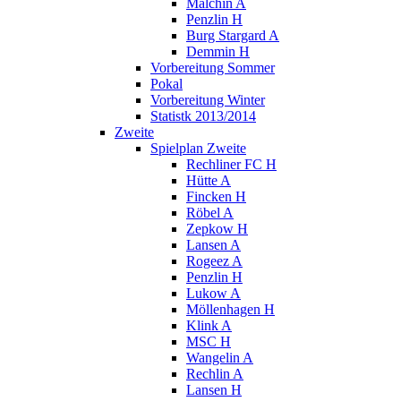
Malchin A
Penzlin H
Burg Stargard A
Demmin H
Vorbereitung Sommer
Pokal
Vorbereitung Winter
Statistk 2013/2014
Zweite
Spielplan Zweite
Rechliner FC H
Hütte A
Fincken H
Röbel A
Zepkow H
Lansen A
Rogeez A
Penzlin H
Lukow A
Möllenhagen H
Klink A
MSC H
Wangelin A
Rechlin A
Lansen H