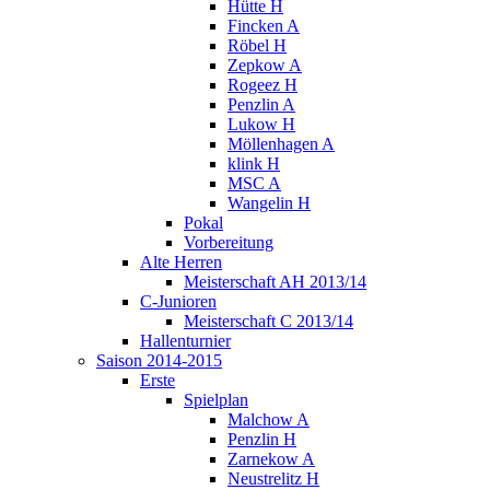
Hütte H
Fincken A
Röbel H
Zepkow A
Rogeez H
Penzlin A
Lukow H
Möllenhagen A
klink H
MSC A
Wangelin H
Pokal
Vorbereitung
Alte Herren
Meisterschaft AH 2013/14
C-Junioren
Meisterschaft C 2013/14
Hallenturnier
Saison 2014-2015
Erste
Spielplan
Malchow A
Penzlin H
Zarnekow A
Neustrelitz H