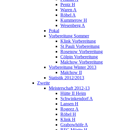
Pentz H
Waren A
Röbel A
Kummerow H
Wesenberg A
Pokal
Vorbereitung Sommer
Klink Vorbereitung
St Pauli Vorbereitung
Rosenow Vorbereitung
Cölpin Vorbereitung
Malchow Vorbereitung
Vorbereitung Winter 2013
Malchow II
Statistik 2012/2013
Zweite
Meisterschaft 2012-13
Hütte II Heim
Schwinkendorf A
Lansen H
Rogeez A
Röbel H
Klink H
Grabowhöfe A
RFC Müritz H