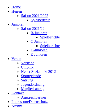
Home
Herren
Saison 2021/2022
Spielberichte
Junioren
Saison 2021/22
B-Junioren
Spielberichte
C-Junioren
Spielberichte
D-Junioren
E-Junioren
Verein
Vorstand
Chronik
Neuer Sozialtrakt 2012
Sportgelände
Satzung
Jugendordnung
Mitgliedsantrag
Kontakt
Ansprechpartner
Impressum/Datenschutz
Archiv