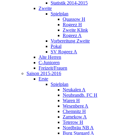
Statistik 2014-2015
Zweite
Spielplan
Quassow H
Rogeez H
Zweite Klink
Rogeez A
Vorbereitung Zweite
Pokal
SV Rogeez A
Alte Herren
C-Junioren
Freizeit/Frauen
Saison 2015-2016
Erste
Spielplan
Neukalen A
Neubrandb. FC H
Waren H
Wesenberg A
Chemnitz H
Zarnekow A
Teterow H
Nordbräu NB A
Burg Stargard A