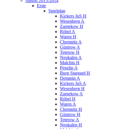
Saison 2013-2014
Erste
Spielplan
Kickers JuS H
Wesenberg A
Zarnekow H
Röbel A
Waren H
Chemnitz A
Güstrow A
Teterow H
Neukalen A
Malchin H
Penzlin A
Burg Stargard H
Demmin A
Kickers JuS A
Wesenberg H
Zarnekow A
Röbel H
Waren A
Chemnitz H
Güstrow H
Teterow A
Neukalen H