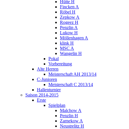
Hütte H
Fincken A
Röbel H
Zepkow A
Rogeez H
Penzlin A
Lukow H
Möllenhagen A
klink H
MSC A
Wangelin H
Pokal
Vorbereitung
Alte Herren
Meisterschaft AH 2013/14
C-Junioren
Meisterschaft C 2013/14
Hallenturnier
Saison 2014-2015
Erste
Spielplan
Malchow A
Penzlin H
Zarnekow A
Neustrelitz H