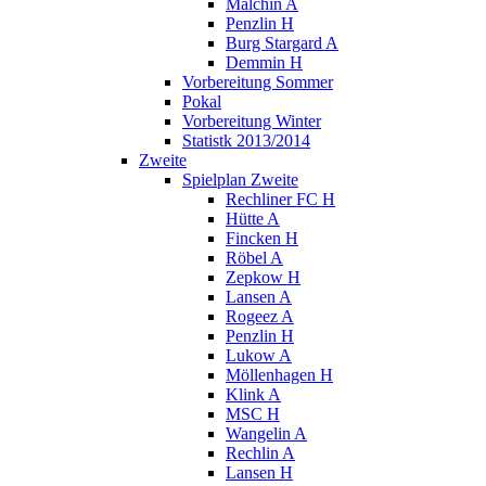
Malchin A
Penzlin H
Burg Stargard A
Demmin H
Vorbereitung Sommer
Pokal
Vorbereitung Winter
Statistk 2013/2014
Zweite
Spielplan Zweite
Rechliner FC H
Hütte A
Fincken H
Röbel A
Zepkow H
Lansen A
Rogeez A
Penzlin H
Lukow A
Möllenhagen H
Klink A
MSC H
Wangelin A
Rechlin A
Lansen H