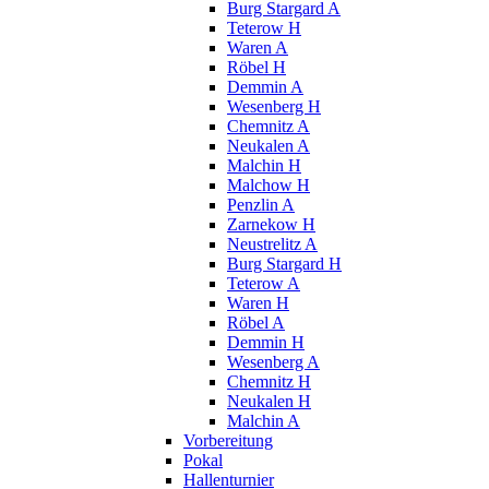
Burg Stargard A
Teterow H
Waren A
Röbel H
Demmin A
Wesenberg H
Chemnitz A
Neukalen A
Malchin H
Malchow H
Penzlin A
Zarnekow H
Neustrelitz A
Burg Stargard H
Teterow A
Waren H
Röbel A
Demmin H
Wesenberg A
Chemnitz H
Neukalen H
Malchin A
Vorbereitung
Pokal
Hallenturnier