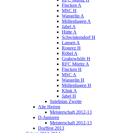
Fincken A
MSC H
Wangelin A
Möllenhagen A
Jabel A
Hütte A
Schwinkendorf H
Lansen A
Rogeez H
Röbel A
Grabowhöfe H
RFC Müritz A
Fincken H
MSC A
Wangelin H
Möllenhagen H
Klink A
Jabel H
Spielplan Zweite
Alte Herren
Meisterschaft 2012-13
D-Junioren
Meisterschaft 2012-13
Dorffest 2013