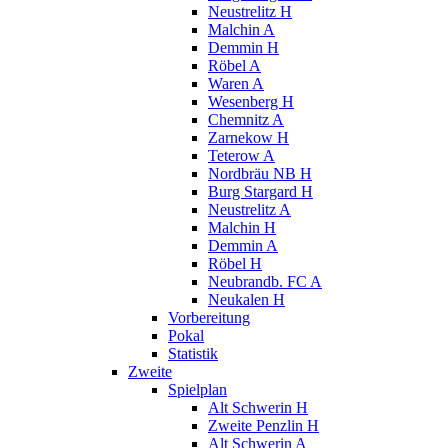
Neustrelitz H
Malchin A
Demmin H
Röbel A
Waren A
Wesenberg H
Chemnitz A
Zarnekow H
Teterow A
Nordbräu NB H
Burg Stargard H
Neustrelitz A
Malchin H
Demmin A
Röbel H
Neubrandb. FC A
Neukalen H
Vorbereitung
Pokal
Statistik
Zweite
Spielplan
Alt Schwerin H
Zweite Penzlin H
Alt Schwerin A