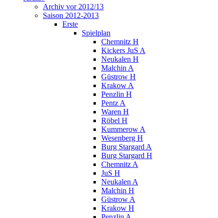
Archiv vor 2012/13
Saison 2012-2013
Erste
Spielplan
Chemnitz H
Kickers JuS A
Neukalen H
Malchin A
Güstrow H
Krakow A
Penzlin H
Pentz A
Waren H
Röbel H
Kummerow A
Wesenberg H
Burg Stargard A
Burg Stargard H
Chemnitz A
JuS H
Neukalen A
Malchin H
Güstrow A
Krakow H
Penzlin A