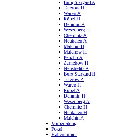
Burg Stargard A
Teterow H
Waren A
Röbel H
Demmin A
Wesenberg H
Chemnitz A
Neukalen A
Malchin H
Malchow H
Penzlin A
Zarnekow H
Neustrelitz A
Burg Stargard H
Teterow A
Waren H
Röbel A
Demmin H
Wesenberg A
Chemnitz H
Neukalen H
Malchin A
Vorbereitung
Pokal
Hallenturnier