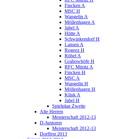
Fincken A
MSC H
Wangelin A
Möllenhagen A
Jabel A
Hütte A
Schwinkendorf H
Lansen A
Rogeez H
Röbel A
Grabowhöfe H
RFC Müritz A
Fincken H
MSC A
Wangelin H
Möllenhagen H
Klink A
Jabel H
Spielplan Zweite
Alte Herren
Meisterschaft 2012-13
D-Junioren
Meisterschaft 2012-13
Dorffest 2013