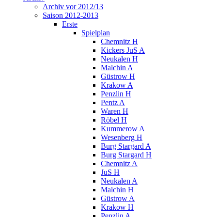
Archiv vor 2012/13
Saison 2012-2013
Erste
Spielplan
Chemnitz H
Kickers JuS A
Neukalen H
Malchin A
Güstrow H
Krakow A
Penzlin H
Pentz A
Waren H
Röbel H
Kummerow A
Wesenberg H
Burg Stargard A
Burg Stargard H
Chemnitz A
JuS H
Neukalen A
Malchin H
Güstrow A
Krakow H
Penzlin A