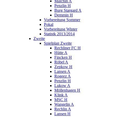
Malchin A
Penzlin H
Burg Stargard A
Demmin H
Vorbereitung Sommer
Pokal
Vorbereitung Winter
Statistk 2013/2014
Zweite
Spielplan Zweite
Rechliner FC H
Hütte A
Fincken H
Röbel A
Zepkow H
Lansen A
Rogeez A
Penzlin H
Lukow A
Möllenhagen H
Klink A
MSC H
Wangelin A
Rechlin A
Lansen H