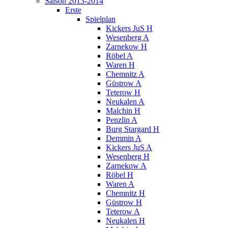
Saison 2013-2014
Erste
Spielplan
Kickers JuS H
Wesenberg A
Zarnekow H
Röbel A
Waren H
Chemnitz A
Güstrow A
Teterow H
Neukalen A
Malchin H
Penzlin A
Burg Stargard H
Demmin A
Kickers JuS A
Wesenberg H
Zarnekow A
Röbel H
Waren A
Chemnitz H
Güstrow H
Teterow A
Neukalen H