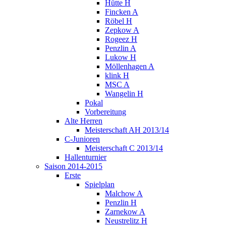
Hütte H
Fincken A
Röbel H
Zepkow A
Rogeez H
Penzlin A
Lukow H
Möllenhagen A
klink H
MSC A
Wangelin H
Pokal
Vorbereitung
Alte Herren
Meisterschaft AH 2013/14
C-Junioren
Meisterschaft C 2013/14
Hallenturnier
Saison 2014-2015
Erste
Spielplan
Malchow A
Penzlin H
Zarnekow A
Neustrelitz H