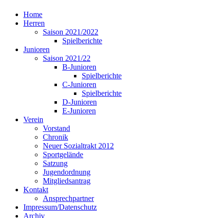
Home
Herren
Saison 2021/2022
Spielberichte
Junioren
Saison 2021/22
B-Junioren
Spielberichte
C-Junioren
Spielberichte
D-Junioren
E-Junioren
Verein
Vorstand
Chronik
Neuer Sozialtrakt 2012
Sportgelände
Satzung
Jugendordnung
Mitgliedsantrag
Kontakt
Ansprechpartner
Impressum/Datenschutz
Archiv