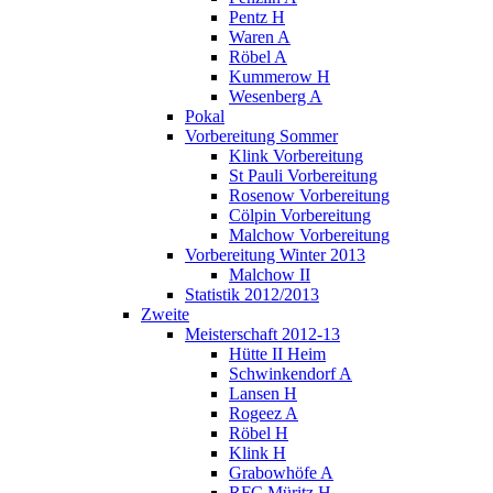
Pentz H
Waren A
Röbel A
Kummerow H
Wesenberg A
Pokal
Vorbereitung Sommer
Klink Vorbereitung
St Pauli Vorbereitung
Rosenow Vorbereitung
Cölpin Vorbereitung
Malchow Vorbereitung
Vorbereitung Winter 2013
Malchow II
Statistik 2012/2013
Zweite
Meisterschaft 2012-13
Hütte II Heim
Schwinkendorf A
Lansen H
Rogeez A
Röbel H
Klink H
Grabowhöfe A
RFC Müritz H