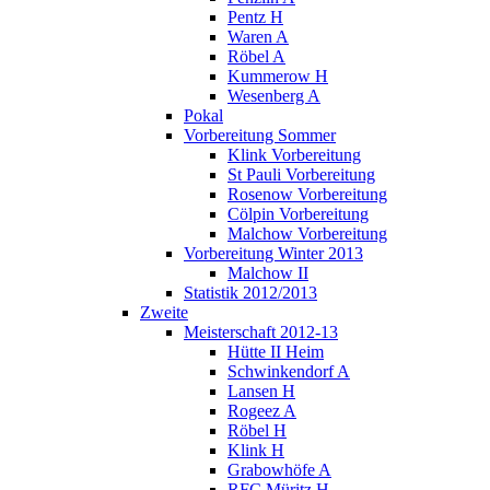
Pentz H
Waren A
Röbel A
Kummerow H
Wesenberg A
Pokal
Vorbereitung Sommer
Klink Vorbereitung
St Pauli Vorbereitung
Rosenow Vorbereitung
Cölpin Vorbereitung
Malchow Vorbereitung
Vorbereitung Winter 2013
Malchow II
Statistik 2012/2013
Zweite
Meisterschaft 2012-13
Hütte II Heim
Schwinkendorf A
Lansen H
Rogeez A
Röbel H
Klink H
Grabowhöfe A
RFC Müritz H