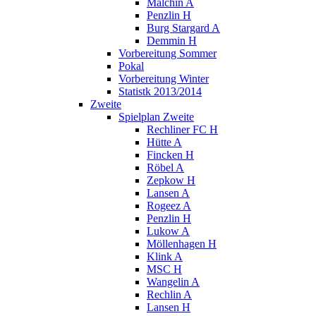
Malchin A
Penzlin H
Burg Stargard A
Demmin H
Vorbereitung Sommer
Pokal
Vorbereitung Winter
Statistk 2013/2014
Zweite
Spielplan Zweite
Rechliner FC H
Hütte A
Fincken H
Röbel A
Zepkow H
Lansen A
Rogeez A
Penzlin H
Lukow A
Möllenhagen H
Klink A
MSC H
Wangelin A
Rechlin A
Lansen H