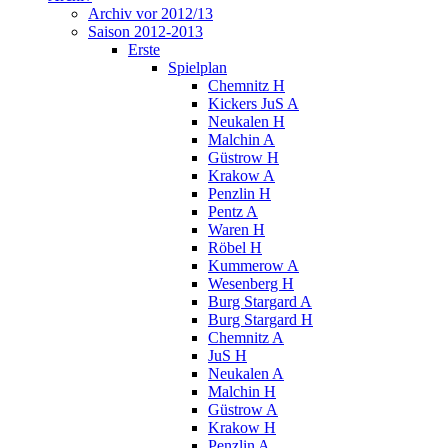
Archiv vor 2012/13
Saison 2012-2013
Erste
Spielplan
Chemnitz H
Kickers JuS A
Neukalen H
Malchin A
Güstrow H
Krakow A
Penzlin H
Pentz A
Waren H
Röbel H
Kummerow A
Wesenberg H
Burg Stargard A
Burg Stargard H
Chemnitz A
JuS H
Neukalen A
Malchin H
Güstrow A
Krakow H
Penzlin A