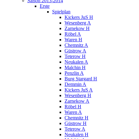
Saison 2013-2014
Erste
Spielplan
Kickers JuS H
Wesenberg A
Zarnekow H
Röbel A
Waren H
Chemnitz A
Güstrow A
Teterow H
Neukalen A
Malchin H
Penzlin A
Burg Stargard H
Demmin A
Kickers JuS A
Wesenberg H
Zarnekow A
Röbel H
Waren A
Chemnitz H
Güstrow H
Teterow A
Neukalen H