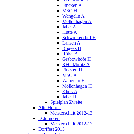
Fincken A
MSC H
Wangelin A
Möllenhagen A
Jabel A
Hütte A
Schwinkendorf H
Lansen A
Rogeez H
Röbel A
Grabowhöfe H
RFC Müritz A
Fincken H
MSC A
Wangelin H
Möllenhagen H
Klink A
Jabel H
Spielplan Zweite
Alte Herren
Meisterschaft 2012-13
D-Junioren
Meisterschaft 2012-13
Dorffest 2013