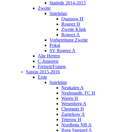
Statistik 2014-2015
Zweite
Spielplan
Quassow H
Rogeez H
Zweite Klink
Rogeez A
Vorbereitung Zweite
Pokal
SV Rogeez A
Alte Herren
C-Junioren
Freizeit/Frauen
Saison 2015-2016
Erste
Spielplan
Neukalen A
Neubrandb. FC H
Waren H
Wesenberg A
Chemnitz H
Zarnekow A
Teterow H
Nordbräu NB A
Burg Stargard A