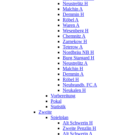
Neustrelitz H
Malchin A
Demmin H
Röbel A
Waren A
Wesenberg H
Chemnitz A
Zarnekow H
Teterow A
Nordbräu NB H
Burg Stargard H
Neustrelitz A
Malchin H
Demmin A
Röbel H
Neubrandb. FC A
Neukalen H
Vorbereitung
Pokal
Statistik
Zweite
Spielplan
Alt Schwerin H
Zweite Penzlin H
Alt Schwerin A