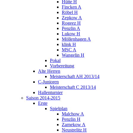
Hütte H
Fincken A
Röbel H
Zepkow A
Rogeez H
Penzlin A
Lukow H
Möllenhagen A
klink H
MSC A
Wangelin H
Pokal
Vorbereitung
Alte Herren
Meisterschaft AH 2013/14
C-Junioren
Meisterschaft C 2013/14
Hallenturnier
Saison 2014-2015
Erste
Spielplan
Malchow A
Penzlin H
Zarnekow A
Neustrelitz H