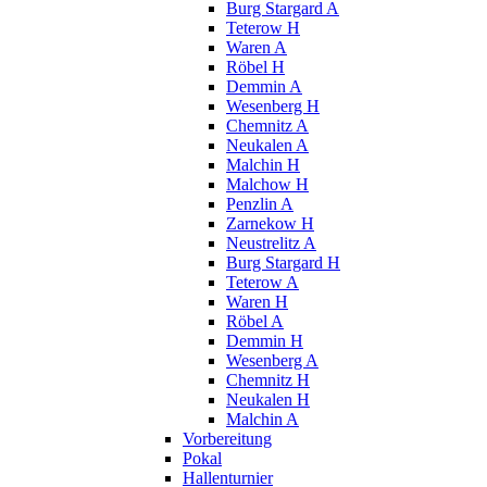
Burg Stargard A
Teterow H
Waren A
Röbel H
Demmin A
Wesenberg H
Chemnitz A
Neukalen A
Malchin H
Malchow H
Penzlin A
Zarnekow H
Neustrelitz A
Burg Stargard H
Teterow A
Waren H
Röbel A
Demmin H
Wesenberg A
Chemnitz H
Neukalen H
Malchin A
Vorbereitung
Pokal
Hallenturnier