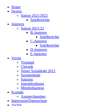
Home
Herren
Saison 2021/2022
Spielberichte
Junioren
Saison 2021/22
B-Junioren
Spielberichte
C-Junioren
Spielberichte
D-Junioren
E-Junioren
Verein
Vorstand
Chronik
Neuer Sozialtrakt 2012
Sportgelände
Satzung
Jugendordnung
Mitgliedsantrag
Kontakt
Ansprechpartner
Impressum/Datenschutz
Archiv