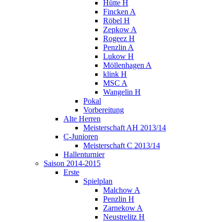
Hütte H
Fincken A
Röbel H
Zepkow A
Rogeez H
Penzlin A
Lukow H
Möllenhagen A
klink H
MSC A
Wangelin H
Pokal
Vorbereitung
Alte Herren
Meisterschaft AH 2013/14
C-Junioren
Meisterschaft C 2013/14
Hallenturnier
Saison 2014-2015
Erste
Spielplan
Malchow A
Penzlin H
Zarnekow A
Neustrelitz H