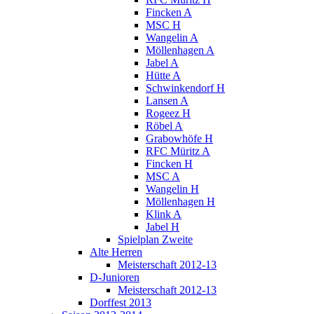
Fincken A
MSC H
Wangelin A
Möllenhagen A
Jabel A
Hütte A
Schwinkendorf H
Lansen A
Rogeez H
Röbel A
Grabowhöfe H
RFC Müritz A
Fincken H
MSC A
Wangelin H
Möllenhagen H
Klink A
Jabel H
Spielplan Zweite
Alte Herren
Meisterschaft 2012-13
D-Junioren
Meisterschaft 2012-13
Dorffest 2013