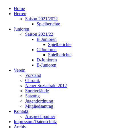
Home
Herren
Saison 2021/2022
Spielberichte
Junioren
Saison 2021/22
B-Junioren
Spielberichte
C-Junioren
Spielberichte
D-Junioren
E-Junioren
Verein
Vorstand
Chronik
Neuer Sozialtrakt 2012
Sportgelände
Satzung
Jugendordnung
Mitgliedsantrag
Kontakt
Ansprechpartner
Impressum/Datenschutz
Archiv