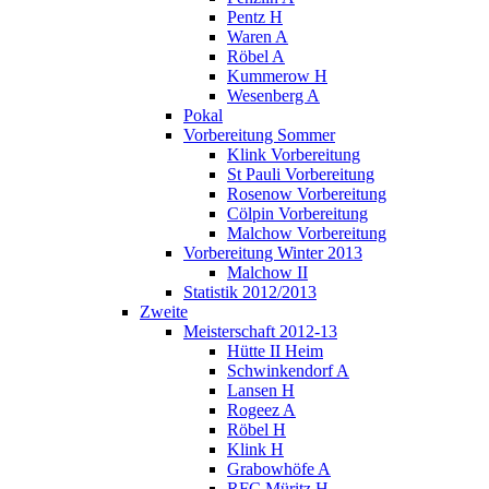
Pentz H
Waren A
Röbel A
Kummerow H
Wesenberg A
Pokal
Vorbereitung Sommer
Klink Vorbereitung
St Pauli Vorbereitung
Rosenow Vorbereitung
Cölpin Vorbereitung
Malchow Vorbereitung
Vorbereitung Winter 2013
Malchow II
Statistik 2012/2013
Zweite
Meisterschaft 2012-13
Hütte II Heim
Schwinkendorf A
Lansen H
Rogeez A
Röbel H
Klink H
Grabowhöfe A
RFC Müritz H