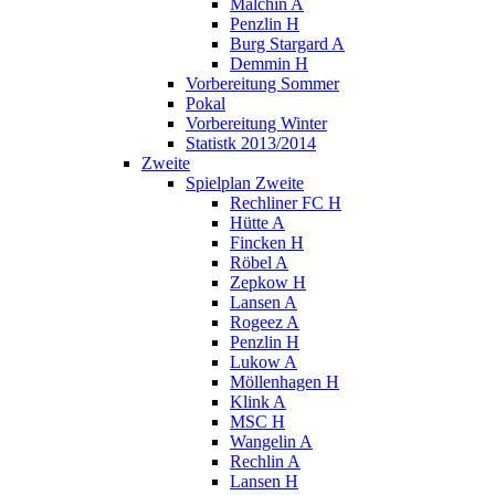
Malchin A
Penzlin H
Burg Stargard A
Demmin H
Vorbereitung Sommer
Pokal
Vorbereitung Winter
Statistk 2013/2014
Zweite
Spielplan Zweite
Rechliner FC H
Hütte A
Fincken H
Röbel A
Zepkow H
Lansen A
Rogeez A
Penzlin H
Lukow A
Möllenhagen H
Klink A
MSC H
Wangelin A
Rechlin A
Lansen H