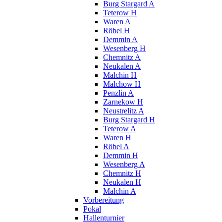
Burg Stargard A
Teterow H
Waren A
Röbel H
Demmin A
Wesenberg H
Chemnitz A
Neukalen A
Malchin H
Malchow H
Penzlin A
Zarnekow H
Neustrelitz A
Burg Stargard H
Teterow A
Waren H
Röbel A
Demmin H
Wesenberg A
Chemnitz H
Neukalen H
Malchin A
Vorbereitung
Pokal
Hallenturnier