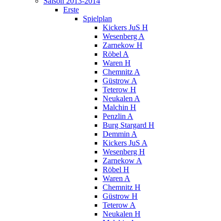
Saison 2013-2014
Erste
Spielplan
Kickers JuS H
Wesenberg A
Zarnekow H
Röbel A
Waren H
Chemnitz A
Güstrow A
Teterow H
Neukalen A
Malchin H
Penzlin A
Burg Stargard H
Demmin A
Kickers JuS A
Wesenberg H
Zarnekow A
Röbel H
Waren A
Chemnitz H
Güstrow H
Teterow A
Neukalen H