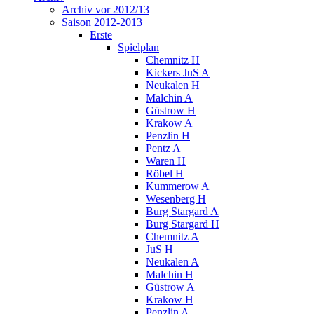
Archiv vor 2012/13
Saison 2012-2013
Erste
Spielplan
Chemnitz H
Kickers JuS A
Neukalen H
Malchin A
Güstrow H
Krakow A
Penzlin H
Pentz A
Waren H
Röbel H
Kummerow A
Wesenberg H
Burg Stargard A
Burg Stargard H
Chemnitz A
JuS H
Neukalen A
Malchin H
Güstrow A
Krakow H
Penzlin A