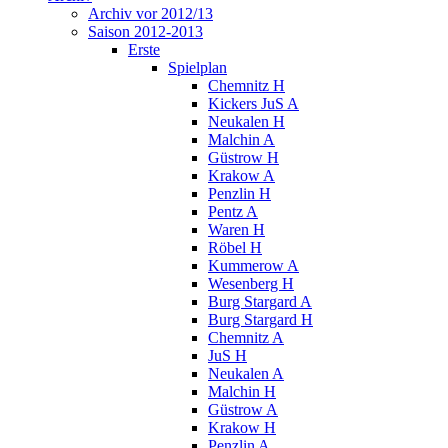
Archiv vor 2012/13
Saison 2012-2013
Erste
Spielplan
Chemnitz H
Kickers JuS A
Neukalen H
Malchin A
Güstrow H
Krakow A
Penzlin H
Pentz A
Waren H
Röbel H
Kummerow A
Wesenberg H
Burg Stargard A
Burg Stargard H
Chemnitz A
JuS H
Neukalen A
Malchin H
Güstrow A
Krakow H
Penzlin A