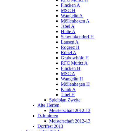
Fincken A
MSC H
Wangelin A
Möllenhagen A
Jabel A
Hütte A
Schwinkendorf H
Lansen A
Rogeez H
Röbel A
Grabowhöfe H
RFC Müritz A
Fincken H
MSC A
Wangelin H
Möllenhagen H
Klink A
Jabel H
Spielplan Zweite
Alte Herren
Meisterschaft 2012-13
D-Junioren
Meisterschaft 2012-13
Dorffest 2013