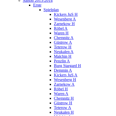
Saison 2013-2014
Erste
Spielplan
Kickers JuS H
Wesenberg A
Zarnekow H
Röbel A
Waren H
Chemnitz A
Güstrow A
Teterow H
Neukalen A
Malchin H
Penzlin A
Burg Stargard H
Demmin A
Kickers JuS A
Wesenberg H
Zarnekow A
Röbel H
Waren A
Chemnitz H
Güstrow H
Teterow A
Neukalen H