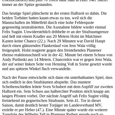
immer an der Spitze gestanden.
Das heutige Spiel plätscherte in der ersten Halbzeit so dahin. Die
beiden Torhüter hatten kaum etwas zu tun, weil sich die
Mannschaften im Mittelfeld durch eine hohe Fehlerquote
gegenseitig neutralisierten. Die Ausnahme bildete wieder einmal
Felix Sugint. Unwiderstehlich dribbelte er an der Strafraumgrenze
und ließ mit einem Knaller aus 20 Metern Holst im Malchiner
Kasten keine Chance (22.). Nach 29 Minuten war David Haupt
durch einen glänzenden Flankenlauf von Jens Wala völlig
freigespielt. Holst reagierte gegen den freistehenden Plastener
ebenso reaktionsschnell wie in der 42. Minute bei einem Schuss von
Andy Purlinski aus 14 Metern. Chancenlos war er gegen Jens Wala,
der auf seiner linken Seite von Henning Voß in Szene gesetzt wurde
und aus spitzem Winkel flach verwandelte.
Nach der Pause entwickelte sich dann ein unterhaltsames Spiel, dass
sich endlich in den Strafräumen abspielte. Das muntere
Scheibenschießen leitete Sven Schubert mit dem Anpfiff zur zweiten
Halbzeit ein. Sein Schuss aus halbrechter Position strich knapp am
langen Pfosten vorbei. Der nächste Angriff sah Felix Sugint völlig
freistehend im gegnerischen Strafraum. Sein 41. Tor in dieser
Saison, damit deutlich bester Torjäger im Landesverband MV,
erzielte er per Heber (47.). Eine Minute später wurde ein weiterer
Torerfolg des Wilhelm Tell in Plastener Reihen gerade noch so