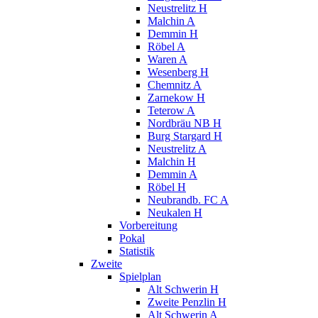
Neustrelitz H
Malchin A
Demmin H
Röbel A
Waren A
Wesenberg H
Chemnitz A
Zarnekow H
Teterow A
Nordbräu NB H
Burg Stargard H
Neustrelitz A
Malchin H
Demmin A
Röbel H
Neubrandb. FC A
Neukalen H
Vorbereitung
Pokal
Statistik
Zweite
Spielplan
Alt Schwerin H
Zweite Penzlin H
Alt Schwerin A