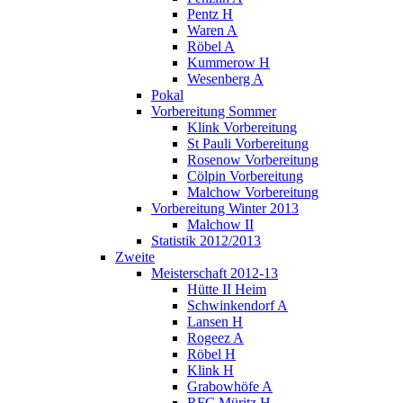
Pentz H
Waren A
Röbel A
Kummerow H
Wesenberg A
Pokal
Vorbereitung Sommer
Klink Vorbereitung
St Pauli Vorbereitung
Rosenow Vorbereitung
Cölpin Vorbereitung
Malchow Vorbereitung
Vorbereitung Winter 2013
Malchow II
Statistik 2012/2013
Zweite
Meisterschaft 2012-13
Hütte II Heim
Schwinkendorf A
Lansen H
Rogeez A
Röbel H
Klink H
Grabowhöfe A
RFC Müritz H