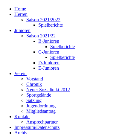
Home
Herren
Saison 2021/2022
Spielberichte
Junioren
Saison 2021/22
B-Junioren
Spielberichte
C-Junioren
Spielberichte
D-Junioren
E-Junioren
Verein
Vorstand
Chronik
Neuer Sozialtrakt 2012
Sportgelände
Satzung
Jugendordnung
Mitgliedsantrag
Kontakt
Ansprechpartner
Impressum/Datenschutz
Archiv