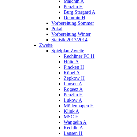
Malchin A
Penzlin H
Burg Stargard A
Demmin H
Vorbereitung Sommer
Pokal
Vorbereitung Winter
Statistk 2013/2014
Zweite
Spielplan Zweite
Rechliner FC H
Hütte A
Fincken H
Röbel A
Zepkow H
Lansen A
Rogeez A
Penzlin H
Lukow A
Möllenhagen H
Klink A
MSC H
Wangelin A
Rechlin A
Lansen H