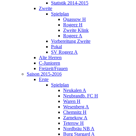
Statistik 2014-2015
Zweite
Spielplan
Quassow H
Rogeez H
Zweite Klink
Rogeez A
Vorbereitung Zweite
Pokal
SV Rogeez A
Alte Herren
C-Junioren
Freizeit/Frauen
Saison 2015-2016
Erste
Spielplan
Neukalen A
Neubrandb. FC H
Waren H
Wesenberg A
Chemnitz H
Zarnekow A
Teterow H
Nordbräu NB A
Burg Stargard A