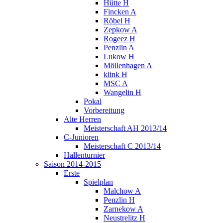
Hütte H
Fincken A
Röbel H
Zepkow A
Rogeez H
Penzlin A
Lukow H
Möllenhagen A
klink H
MSC A
Wangelin H
Pokal
Vorbereitung
Alte Herren
Meisterschaft AH 2013/14
C-Junioren
Meisterschaft C 2013/14
Hallenturnier
Saison 2014-2015
Erste
Spielplan
Malchow A
Penzlin H
Zarnekow A
Neustrelitz H