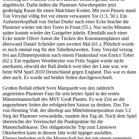
abgeblockt. Dafür ließen die Plastener Abwehrspieler jetzt
großzügig Raum für einen Malchiner Konter. Mit zwei Pässen stand
Ton Vreydal völlig frei vor einem verwaisten Tor (1:3, 50.). Ein
Aufsetzerkopfball von Stefan Durke nach einer Ecke brachte die
Plastener wieder mit drei Toren in Front (55.). Nur sechs Minuten
später konnte wieder der Gastgeber jubeln. Ebenfalls nach einer
Ecke nutzte Oliver Anton die Tücken des Kunstrasenplatzes und
überwand Daniel Schröder zum zweiten Mal (61.). Plötzlich wurde
es noch einmal eng für den Tabellenzweiten. Tony Vreydal verzog
frei aus Elfmeterposition nach einem Flankenlauf von Enrico Tobei
(62.). Ein reguläres Wembleytor von Felix Sugint wurde nicht
anerkannt, obwohl der Ball ähnlich weit über der Linie war, wie
beim WM Spiel 2010 Deutschland gegen England. Das war es dann
aber auch. Es wurde auf beiden Seiten durchgewechselt.
Großen Beifall erhielt Sven Marquardt von den zahlreich
angereisten Plastener Fans für sein letztes Spiel in der ersten
Männermannschaft des MSV Groß Plasten. Es war Zeit an die
angenehmen Seiten der erfolgreichen Saison zu denken. Das Tor
von Henning Voß, der überlegt aus Mittelstürmerposition zum 5:2
Sieg der Plastener verwandelte, rundete den Tag ab. Nach dem Spiel
überreichte der Vereinschef die Punktprämie für die
Mannschaftskasse. Der obligatorische Trip zum Linstower
Oktoberfest kann in diesem Jahr wohl üppiger ausfallen.
Ebenso bedankte sich die Mannschaft bei der mit einem ungemein