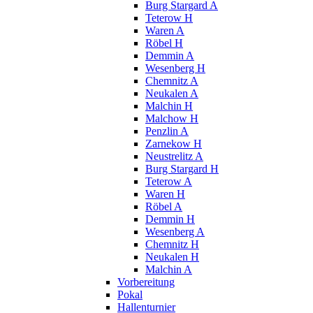
Burg Stargard A
Teterow H
Waren A
Röbel H
Demmin A
Wesenberg H
Chemnitz A
Neukalen A
Malchin H
Malchow H
Penzlin A
Zarnekow H
Neustrelitz A
Burg Stargard H
Teterow A
Waren H
Röbel A
Demmin H
Wesenberg A
Chemnitz H
Neukalen H
Malchin A
Vorbereitung
Pokal
Hallenturnier