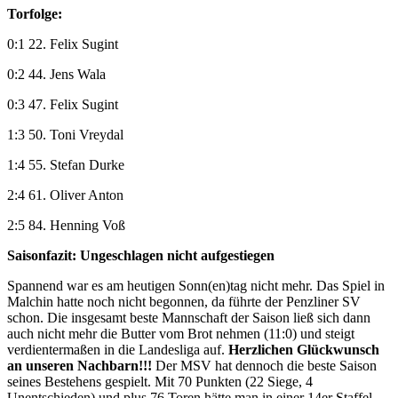
Torfolge:
0:1 22. Felix Sugint
0:2 44. Jens Wala
0:3 47. Felix Sugint
1:3 50. Toni Vreydal
1:4 55. Stefan Durke
2:4 61. Oliver Anton
2:5 84. Henning Voß
Saisonfazit: Ungeschlagen nicht aufgestiegen
Spannend war es am heutigen Sonn(en)tag nicht mehr. Das Spiel in
Malchin hatte noch nicht begonnen, da führte der Penzliner SV
schon. Die insgesamt beste Mannschaft der Saison ließ sich dann
auch nicht mehr die Butter vom Brot nehmen (11:0) und steigt
verdientermaßen in die Landesliga auf.
Herzlichen Glückwunsch
an unseren Nachbarn!!!
Der MSV hat dennoch die beste Saison
seines Bestehens gespielt. Mit 70 Punkten (22 Siege, 4
Unentschieden) und plus 76 Toren hätte man in einer 14er Staffel