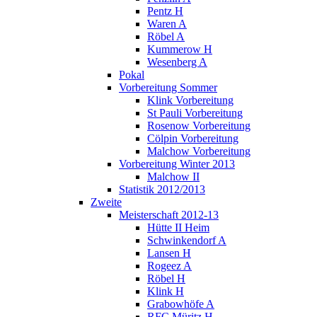
Pentz H
Waren A
Röbel A
Kummerow H
Wesenberg A
Pokal
Vorbereitung Sommer
Klink Vorbereitung
St Pauli Vorbereitung
Rosenow Vorbereitung
Cölpin Vorbereitung
Malchow Vorbereitung
Vorbereitung Winter 2013
Malchow II
Statistik 2012/2013
Zweite
Meisterschaft 2012-13
Hütte II Heim
Schwinkendorf A
Lansen H
Rogeez A
Röbel H
Klink H
Grabowhöfe A
RFC Müritz H