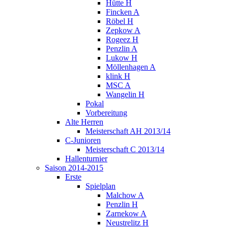
Hütte H
Fincken A
Röbel H
Zepkow A
Rogeez H
Penzlin A
Lukow H
Möllenhagen A
klink H
MSC A
Wangelin H
Pokal
Vorbereitung
Alte Herren
Meisterschaft AH 2013/14
C-Junioren
Meisterschaft C 2013/14
Hallenturnier
Saison 2014-2015
Erste
Spielplan
Malchow A
Penzlin H
Zarnekow A
Neustrelitz H