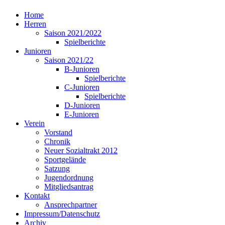
Home
Herren
Saison 2021/2022
Spielberichte
Junioren
Saison 2021/22
B-Junioren
Spielberichte
C-Junioren
Spielberichte
D-Junioren
E-Junioren
Verein
Vorstand
Chronik
Neuer Sozialtrakt 2012
Sportgelände
Satzung
Jugendordnung
Mitgliedsantrag
Kontakt
Ansprechpartner
Impressum/Datenschutz
Archiv