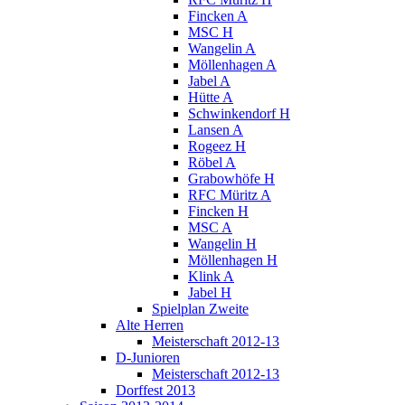
Fincken A
MSC H
Wangelin A
Möllenhagen A
Jabel A
Hütte A
Schwinkendorf H
Lansen A
Rogeez H
Röbel A
Grabowhöfe H
RFC Müritz A
Fincken H
MSC A
Wangelin H
Möllenhagen H
Klink A
Jabel H
Spielplan Zweite
Alte Herren
Meisterschaft 2012-13
D-Junioren
Meisterschaft 2012-13
Dorffest 2013