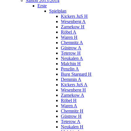
Saison 2013-2014
Erste
Spielplan
Kickers JuS H
Wesenberg A
Zarnekow H
Röbel A
Waren H
Chemnitz A
Güstrow A
Teterow H
Neukalen A
Malchin H
Penzlin A
Burg Stargard H
Demmin A
Kickers JuS A
Wesenberg H
Zarnekow A
Röbel H
Waren A
Chemnitz H
Güstrow H
Teterow A
Neukalen H