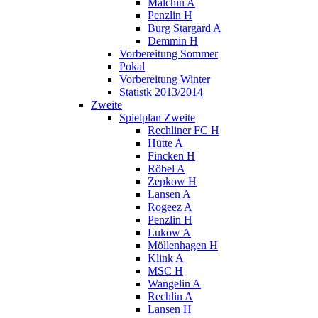
Malchin A
Penzlin H
Burg Stargard A
Demmin H
Vorbereitung Sommer
Pokal
Vorbereitung Winter
Statistk 2013/2014
Zweite
Spielplan Zweite
Rechliner FC H
Hütte A
Fincken H
Röbel A
Zepkow H
Lansen A
Rogeez A
Penzlin H
Lukow A
Möllenhagen H
Klink A
MSC H
Wangelin A
Rechlin A
Lansen H