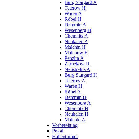
Burg Stargard A
Teterow H
Waren A
Röbel H
Demmin A
Wesenberg H
Chemnitz A
Neukalen A
Malchin H
Malchow H
Penzlin A
Zarnekow H
Neustrelitz A
Burg Stargard H
Teterow A
Waren H
Röbel A
Demmin H
Wesenberg A
Chemnitz H
Neukalen H
Malchin A
Vorbereitung
Pokal
Hallenturnier