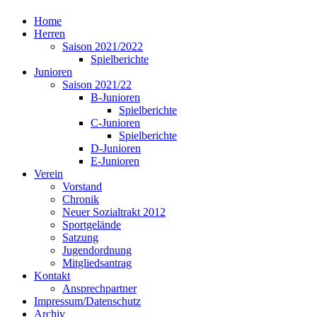
Home
Herren
Saison 2021/2022
Spielberichte
Junioren
Saison 2021/22
B-Junioren
Spielberichte
C-Junioren
Spielberichte
D-Junioren
E-Junioren
Verein
Vorstand
Chronik
Neuer Sozialtrakt 2012
Sportgelände
Satzung
Jugendordnung
Mitgliedsantrag
Kontakt
Ansprechpartner
Impressum/Datenschutz
Archiv