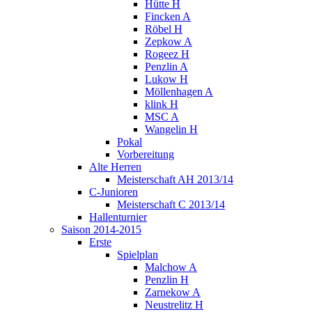
Hütte H
Fincken A
Röbel H
Zepkow A
Rogeez H
Penzlin A
Lukow H
Möllenhagen A
klink H
MSC A
Wangelin H
Pokal
Vorbereitung
Alte Herren
Meisterschaft AH 2013/14
C-Junioren
Meisterschaft C 2013/14
Hallenturnier
Saison 2014-2015
Erste
Spielplan
Malchow A
Penzlin H
Zarnekow A
Neustrelitz H