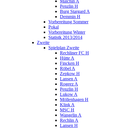
Malchin A
Penzlin H
Burg Stargard A
Demmin H
Vorbereitung Sommer
Pokal
Vorbereitung Winter
Statistk 2013/2014
Zweite
Spielplan Zweite
Rechliner FC H
Hütte A
Fincken H
Röbel A
Zepkow H
Lansen A
Rogeez A
Penzlin H
Lukow A
Möllenhagen H
Klink A
MSC H
Wangelin A
Rechlin A
Lansen H