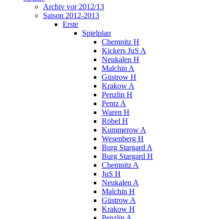
Archiv vor 2012/13
Saison 2012-2013
Erste
Spielplan
Chemnitz H
Kickers JuS A
Neukalen H
Malchin A
Güstrow H
Krakow A
Penzlin H
Pentz A
Waren H
Röbel H
Kummerow A
Wesenberg H
Burg Stargard A
Burg Stargard H
Chemnitz A
JuS H
Neukalen A
Malchin H
Güstrow A
Krakow H
Penzlin A