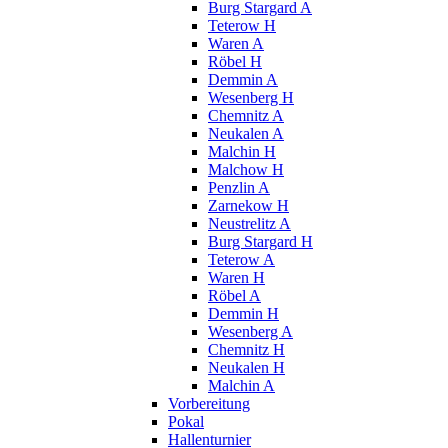
Burg Stargard A
Teterow H
Waren A
Röbel H
Demmin A
Wesenberg H
Chemnitz A
Neukalen A
Malchin H
Malchow H
Penzlin A
Zarnekow H
Neustrelitz A
Burg Stargard H
Teterow A
Waren H
Röbel A
Demmin H
Wesenberg A
Chemnitz H
Neukalen H
Malchin A
Vorbereitung
Pokal
Hallenturnier