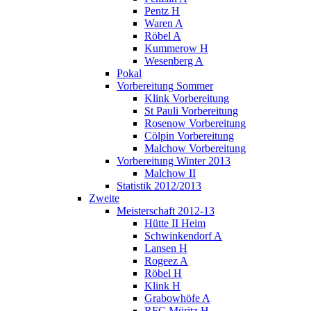
Pentz H
Waren A
Röbel A
Kummerow H
Wesenberg A
Pokal
Vorbereitung Sommer
Klink Vorbereitung
St Pauli Vorbereitung
Rosenow Vorbereitung
Cölpin Vorbereitung
Malchow Vorbereitung
Vorbereitung Winter 2013
Malchow II
Statistik 2012/2013
Zweite
Meisterschaft 2012-13
Hütte II Heim
Schwinkendorf A
Lansen H
Rogeez A
Röbel H
Klink H
Grabowhöfe A
RFC Müritz H