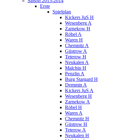
Saison 2013-2014
Erste
Spielplan
Kickers JuS H
Wesenberg A
Zarnekow H
Röbel A
Waren H
Chemnitz A
Güstrow A
Teterow H
Neukalen A
Malchin H
Penzlin A
Burg Stargard H
Demmin A
Kickers JuS A
Wesenberg H
Zarnekow A
Röbel H
Waren A
Chemnitz H
Güstrow H
Teterow A
Neukalen H