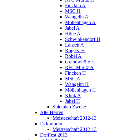
Fincken A
MSC H
Wangelin A
Möllenhagen A
Jabel A
Hütte A
Schwinkendorf H
Lansen A
Rogeez H
Röbel A
Grabowhöfe H
RFC Müritz A
Fincken H
MSC A
Wangelin H
Möllenhagen H
Klink A
Jabel H
Spielplan Zweite
Alte Herren
Meisterschaft 2012-13
D-Junioren
Meisterschaft 2012-13
Dorffest 2013