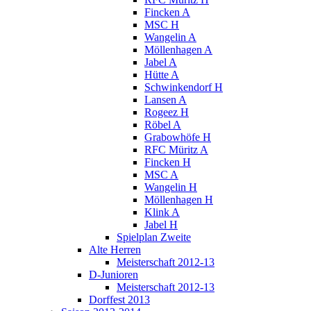
Fincken A
MSC H
Wangelin A
Möllenhagen A
Jabel A
Hütte A
Schwinkendorf H
Lansen A
Rogeez H
Röbel A
Grabowhöfe H
RFC Müritz A
Fincken H
MSC A
Wangelin H
Möllenhagen H
Klink A
Jabel H
Spielplan Zweite
Alte Herren
Meisterschaft 2012-13
D-Junioren
Meisterschaft 2012-13
Dorffest 2013