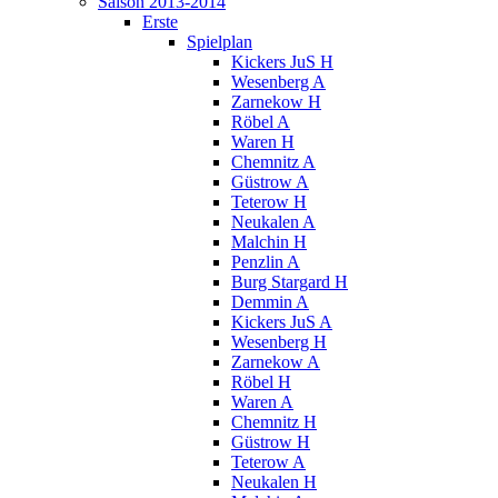
Saison 2013-2014
Erste
Spielplan
Kickers JuS H
Wesenberg A
Zarnekow H
Röbel A
Waren H
Chemnitz A
Güstrow A
Teterow H
Neukalen A
Malchin H
Penzlin A
Burg Stargard H
Demmin A
Kickers JuS A
Wesenberg H
Zarnekow A
Röbel H
Waren A
Chemnitz H
Güstrow H
Teterow A
Neukalen H