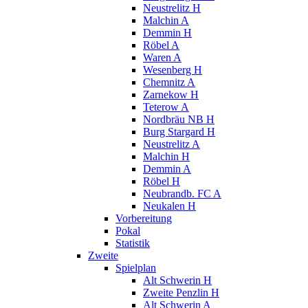
Neustrelitz H
Malchin A
Demmin H
Röbel A
Waren A
Wesenberg H
Chemnitz A
Zarnekow H
Teterow A
Nordbräu NB H
Burg Stargard H
Neustrelitz A
Malchin H
Demmin A
Röbel H
Neubrandb. FC A
Neukalen H
Vorbereitung
Pokal
Statistik
Zweite
Spielplan
Alt Schwerin H
Zweite Penzlin H
Alt Schwerin A