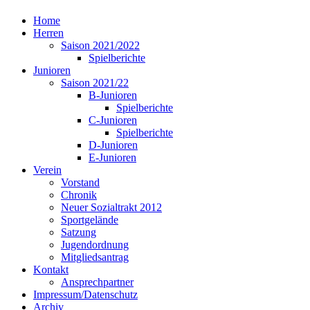
Home
Herren
Saison 2021/2022
Spielberichte
Junioren
Saison 2021/22
B-Junioren
Spielberichte
C-Junioren
Spielberichte
D-Junioren
E-Junioren
Verein
Vorstand
Chronik
Neuer Sozialtrakt 2012
Sportgelände
Satzung
Jugendordnung
Mitgliedsantrag
Kontakt
Ansprechpartner
Impressum/Datenschutz
Archiv