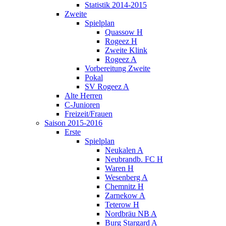
Statistik 2014-2015
Zweite
Spielplan
Quassow H
Rogeez H
Zweite Klink
Rogeez A
Vorbereitung Zweite
Pokal
SV Rogeez A
Alte Herren
C-Junioren
Freizeit/Frauen
Saison 2015-2016
Erste
Spielplan
Neukalen A
Neubrandb. FC H
Waren H
Wesenberg A
Chemnitz H
Zarnekow A
Teterow H
Nordbräu NB A
Burg Stargard A