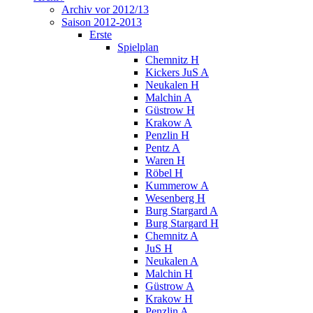
Archiv vor 2012/13
Saison 2012-2013
Erste
Spielplan
Chemnitz H
Kickers JuS A
Neukalen H
Malchin A
Güstrow H
Krakow A
Penzlin H
Pentz A
Waren H
Röbel H
Kummerow A
Wesenberg H
Burg Stargard A
Burg Stargard H
Chemnitz A
JuS H
Neukalen A
Malchin H
Güstrow A
Krakow H
Penzlin A