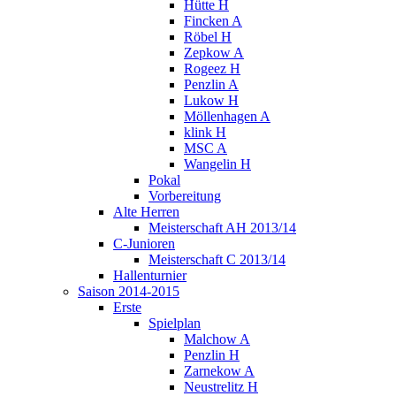
Hütte H
Fincken A
Röbel H
Zepkow A
Rogeez H
Penzlin A
Lukow H
Möllenhagen A
klink H
MSC A
Wangelin H
Pokal
Vorbereitung
Alte Herren
Meisterschaft AH 2013/14
C-Junioren
Meisterschaft C 2013/14
Hallenturnier
Saison 2014-2015
Erste
Spielplan
Malchow A
Penzlin H
Zarnekow A
Neustrelitz H