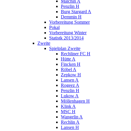
Malchin A
Penzlin H
Burg Stargard A
Demmin H
Vorbereitung Sommer
Pokal
Vorbereitung Winter
Statistk 2013/2014
Zweite
Spielplan Zweite
Rechliner FC H
Hütte A
Fincken H
Röbel A
Zepkow H
Lansen A
Rogeez A
Penzlin H
Lukow A
Möllenhagen H
Klink A
MSC H
Wangelin A
Rechlin A
Lansen H