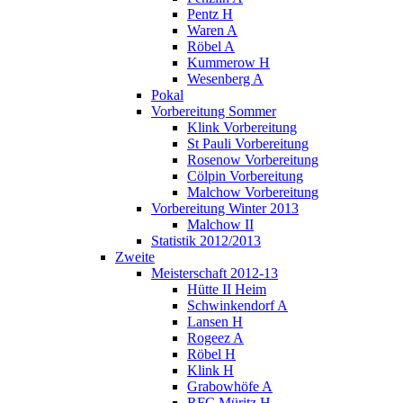
Pentz H
Waren A
Röbel A
Kummerow H
Wesenberg A
Pokal
Vorbereitung Sommer
Klink Vorbereitung
St Pauli Vorbereitung
Rosenow Vorbereitung
Cölpin Vorbereitung
Malchow Vorbereitung
Vorbereitung Winter 2013
Malchow II
Statistik 2012/2013
Zweite
Meisterschaft 2012-13
Hütte II Heim
Schwinkendorf A
Lansen H
Rogeez A
Röbel H
Klink H
Grabowhöfe A
RFC Müritz H