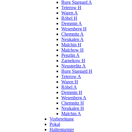
Burg Stargard A
Teterow H
Waren A
Röbel H
Demmin A
Wesenberg H
Chemnitz A
Neukalen A
Malchin H
Malchow H
Penzlin A
Zarnekow H
Neustrelitz A
Burg Stargard H
Teterow A
Waren H
Röbel A
Demmin H
Wesenberg A
Chemnitz H
Neukalen H
Malchin A
Vorbereitung
Pokal
Hallenturnier