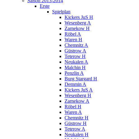
Saison 2013-2014
Erste
Spielplan
Kickers JuS H
Wesenberg A
Zarnekow H
Röbel A
Waren H
Chemnitz A
Güstrow A
Teterow H
Neukalen A
Malchin H
Penzlin A
Burg Stargard H
Demmin A
Kickers JuS A
Wesenberg H
Zarnekow A
Röbel H
Waren A
Chemnitz H
Güstrow H
Teterow A
Neukalen H