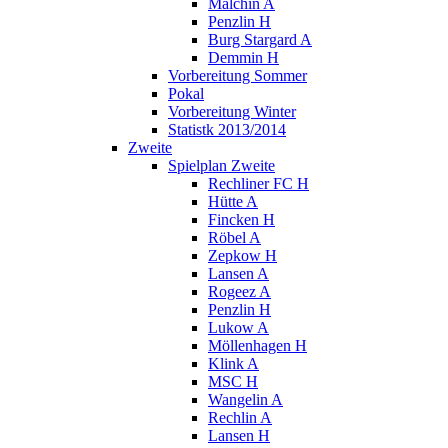
Malchin A
Penzlin H
Burg Stargard A
Demmin H
Vorbereitung Sommer
Pokal
Vorbereitung Winter
Statistk 2013/2014
Zweite
Spielplan Zweite
Rechliner FC H
Hütte A
Fincken H
Röbel A
Zepkow H
Lansen A
Rogeez A
Penzlin H
Lukow A
Möllenhagen H
Klink A
MSC H
Wangelin A
Rechlin A
Lansen H