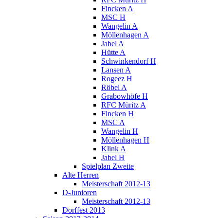
Fincken A
MSC H
Wangelin A
Möllenhagen A
Jabel A
Hütte A
Schwinkendorf H
Lansen A
Rogeez H
Röbel A
Grabowhöfe H
RFC Müritz A
Fincken H
MSC A
Wangelin H
Möllenhagen H
Klink A
Jabel H
Spielplan Zweite
Alte Herren
Meisterschaft 2012-13
D-Junioren
Meisterschaft 2012-13
Dorffest 2013