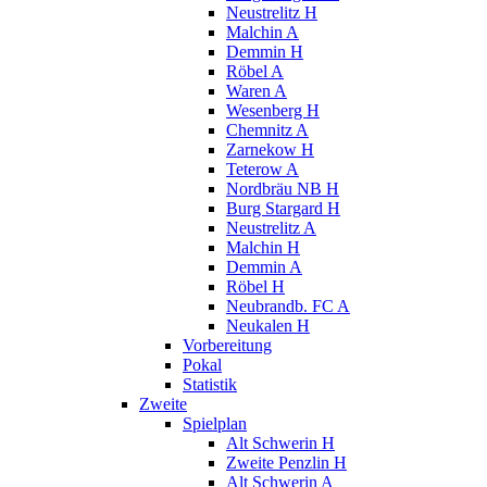
Neustrelitz H
Malchin A
Demmin H
Röbel A
Waren A
Wesenberg H
Chemnitz A
Zarnekow H
Teterow A
Nordbräu NB H
Burg Stargard H
Neustrelitz A
Malchin H
Demmin A
Röbel H
Neubrandb. FC A
Neukalen H
Vorbereitung
Pokal
Statistik
Zweite
Spielplan
Alt Schwerin H
Zweite Penzlin H
Alt Schwerin A