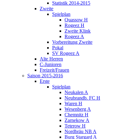
Statistik 2014-2015
Zweite
Spielplan
Quassow H
Rogeez H
Zweite Klink
Rogeez A
Vorbereitung Zweite
Pokal
SV Rogeez A
Alte Herren
C-Junioren
Freizeit/Frauen
Saison 2015-2016
Erste
Spielplan
Neukalen A
Neubrandb. FC H
Waren H
Wesenberg A
Chemnitz H
Zarnekow A
Teterow H
Nordbräu NB A
Burg Stargard A