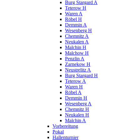
Burg Stargard A
Teterow H
Waren A
Röbel H
Demmin A
Wesenberg H
Chemnitz A
Neukalen A
Malchin H
Malchow H
Penzlin A
Zarnekow H
Neustrelitz A
Burg Stargard H
Teterow A
Waren H
Röbel A
Demmin H
Wesenberg A
Chemnitz H
Neukalen H
Malchin A
Vorbereitung
Pokal
Hallenturnier