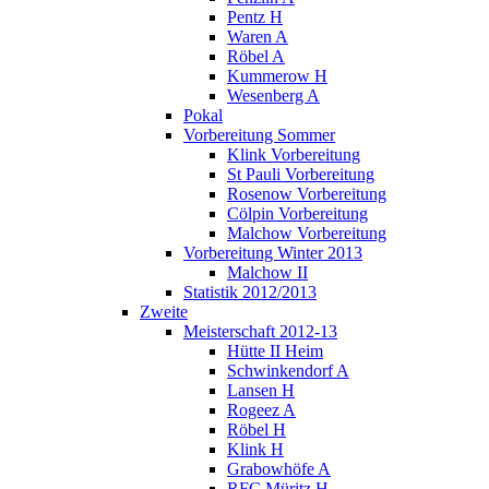
Pentz H
Waren A
Röbel A
Kummerow H
Wesenberg A
Pokal
Vorbereitung Sommer
Klink Vorbereitung
St Pauli Vorbereitung
Rosenow Vorbereitung
Cölpin Vorbereitung
Malchow Vorbereitung
Vorbereitung Winter 2013
Malchow II
Statistik 2012/2013
Zweite
Meisterschaft 2012-13
Hütte II Heim
Schwinkendorf A
Lansen H
Rogeez A
Röbel H
Klink H
Grabowhöfe A
RFC Müritz H