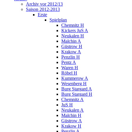
Archiv vor 2012/13
Saison 2012-2013
Erste
Spielplan
Chemnitz H
Kickers JuS A
Neukalen H
Malchin A
Güstrow H
Krakow A
Penzlin H
Pentz A
Waren H
Röbel H
Kummerow A
Wesenberg H
Burg Stargard A
Burg Stargard H
Chemnitz A
JuS H
Neukalen A
Malchin H
Güstrow A
Krakow H
Penzlin A