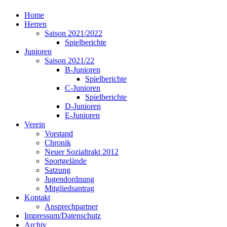
Home
Herren
Saison 2021/2022
Spielberichte
Junioren
Saison 2021/22
B-Junioren
Spielberichte
C-Junioren
Spielberichte
D-Junioren
E-Junioren
Verein
Vorstand
Chronik
Neuer Sozialtrakt 2012
Sportgelände
Satzung
Jugendordnung
Mitgliedsantrag
Kontakt
Ansprechpartner
Impressum/Datenschutz
Archiv