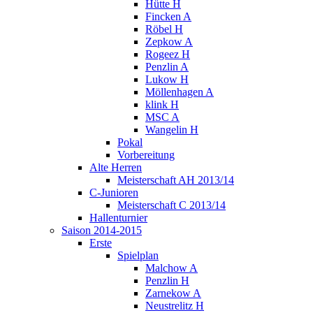
Hütte H
Fincken A
Röbel H
Zepkow A
Rogeez H
Penzlin A
Lukow H
Möllenhagen A
klink H
MSC A
Wangelin H
Pokal
Vorbereitung
Alte Herren
Meisterschaft AH 2013/14
C-Junioren
Meisterschaft C 2013/14
Hallenturnier
Saison 2014-2015
Erste
Spielplan
Malchow A
Penzlin H
Zarnekow A
Neustrelitz H