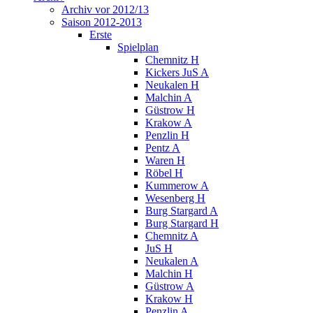
Archiv vor 2012/13
Saison 2012-2013
Erste
Spielplan
Chemnitz H
Kickers JuS A
Neukalen H
Malchin A
Güstrow H
Krakow A
Penzlin H
Pentz A
Waren H
Röbel H
Kummerow A
Wesenberg H
Burg Stargard A
Burg Stargard H
Chemnitz A
JuS H
Neukalen A
Malchin H
Güstrow A
Krakow H
Penzlin A