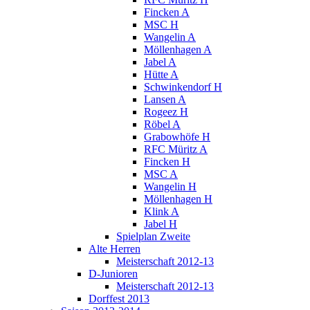
Fincken A
MSC H
Wangelin A
Möllenhagen A
Jabel A
Hütte A
Schwinkendorf H
Lansen A
Rogeez H
Röbel A
Grabowhöfe H
RFC Müritz A
Fincken H
MSC A
Wangelin H
Möllenhagen H
Klink A
Jabel H
Spielplan Zweite
Alte Herren
Meisterschaft 2012-13
D-Junioren
Meisterschaft 2012-13
Dorffest 2013