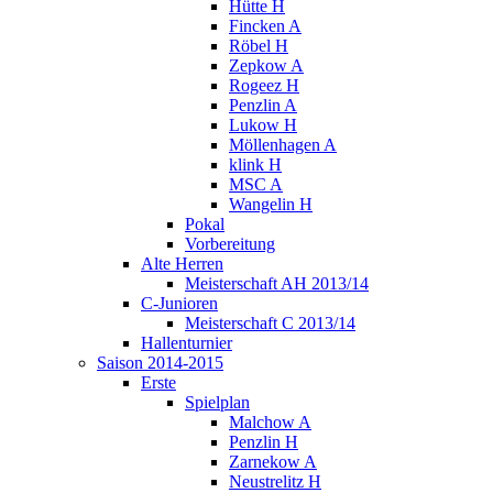
Hütte H
Fincken A
Röbel H
Zepkow A
Rogeez H
Penzlin A
Lukow H
Möllenhagen A
klink H
MSC A
Wangelin H
Pokal
Vorbereitung
Alte Herren
Meisterschaft AH 2013/14
C-Junioren
Meisterschaft C 2013/14
Hallenturnier
Saison 2014-2015
Erste
Spielplan
Malchow A
Penzlin H
Zarnekow A
Neustrelitz H