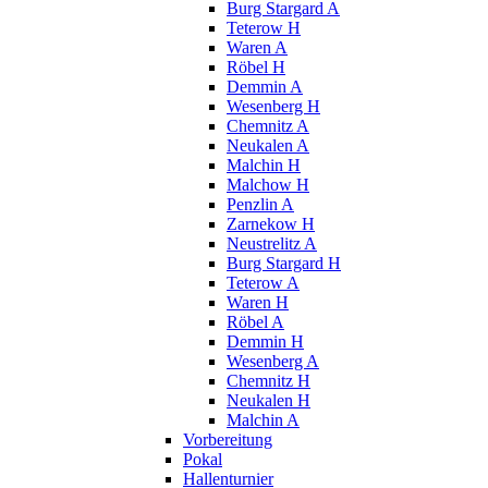
Burg Stargard A
Teterow H
Waren A
Röbel H
Demmin A
Wesenberg H
Chemnitz A
Neukalen A
Malchin H
Malchow H
Penzlin A
Zarnekow H
Neustrelitz A
Burg Stargard H
Teterow A
Waren H
Röbel A
Demmin H
Wesenberg A
Chemnitz H
Neukalen H
Malchin A
Vorbereitung
Pokal
Hallenturnier