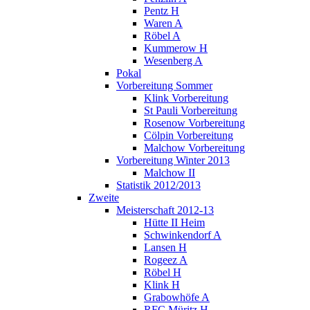
Pentz H
Waren A
Röbel A
Kummerow H
Wesenberg A
Pokal
Vorbereitung Sommer
Klink Vorbereitung
St Pauli Vorbereitung
Rosenow Vorbereitung
Cölpin Vorbereitung
Malchow Vorbereitung
Vorbereitung Winter 2013
Malchow II
Statistik 2012/2013
Zweite
Meisterschaft 2012-13
Hütte II Heim
Schwinkendorf A
Lansen H
Rogeez A
Röbel H
Klink H
Grabowhöfe A
RFC Müritz H