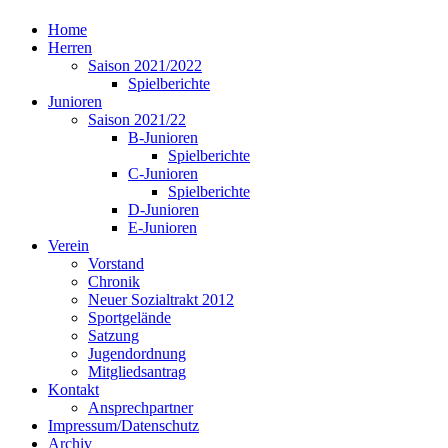
Home
Herren
Saison 2021/2022
Spielberichte
Junioren
Saison 2021/22
B-Junioren
Spielberichte
C-Junioren
Spielberichte
D-Junioren
E-Junioren
Verein
Vorstand
Chronik
Neuer Sozialtrakt 2012
Sportgelände
Satzung
Jugendordnung
Mitgliedsantrag
Kontakt
Ansprechpartner
Impressum/Datenschutz
Archiv