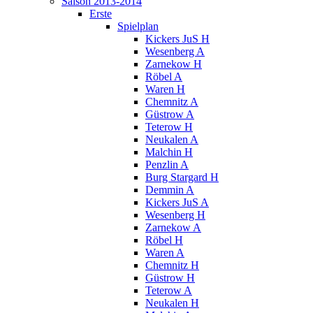
Saison 2013-2014
Erste
Spielplan
Kickers JuS H
Wesenberg A
Zarnekow H
Röbel A
Waren H
Chemnitz A
Güstrow A
Teterow H
Neukalen A
Malchin H
Penzlin A
Burg Stargard H
Demmin A
Kickers JuS A
Wesenberg H
Zarnekow A
Röbel H
Waren A
Chemnitz H
Güstrow H
Teterow A
Neukalen H