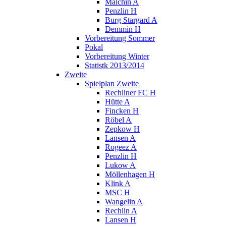
Malchin A
Penzlin H
Burg Stargard A
Demmin H
Vorbereitung Sommer
Pokal
Vorbereitung Winter
Statistk 2013/2014
Zweite
Spielplan Zweite
Rechliner FC H
Hütte A
Fincken H
Röbel A
Zepkow H
Lansen A
Rogeez A
Penzlin H
Lukow A
Möllenhagen H
Klink A
MSC H
Wangelin A
Rechlin A
Lansen H