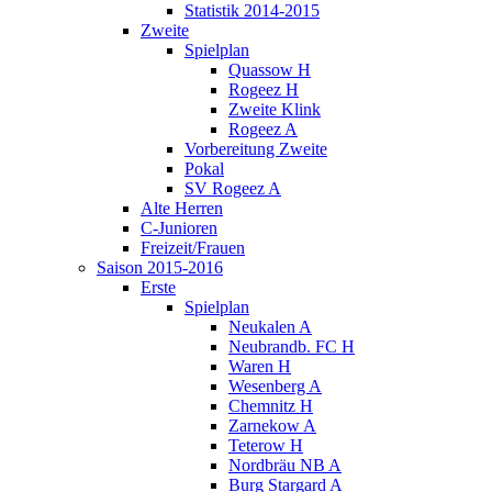
Statistik 2014-2015
Zweite
Spielplan
Quassow H
Rogeez H
Zweite Klink
Rogeez A
Vorbereitung Zweite
Pokal
SV Rogeez A
Alte Herren
C-Junioren
Freizeit/Frauen
Saison 2015-2016
Erste
Spielplan
Neukalen A
Neubrandb. FC H
Waren H
Wesenberg A
Chemnitz H
Zarnekow A
Teterow H
Nordbräu NB A
Burg Stargard A