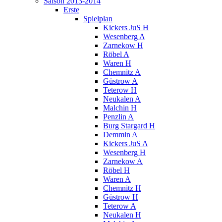
Saison 2013-2014
Erste
Spielplan
Kickers JuS H
Wesenberg A
Zarnekow H
Röbel A
Waren H
Chemnitz A
Güstrow A
Teterow H
Neukalen A
Malchin H
Penzlin A
Burg Stargard H
Demmin A
Kickers JuS A
Wesenberg H
Zarnekow A
Röbel H
Waren A
Chemnitz H
Güstrow H
Teterow A
Neukalen H