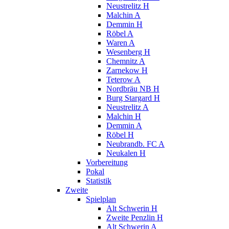
Neustrelitz H
Malchin A
Demmin H
Röbel A
Waren A
Wesenberg H
Chemnitz A
Zarnekow H
Teterow A
Nordbräu NB H
Burg Stargard H
Neustrelitz A
Malchin H
Demmin A
Röbel H
Neubrandb. FC A
Neukalen H
Vorbereitung
Pokal
Statistik
Zweite
Spielplan
Alt Schwerin H
Zweite Penzlin H
Alt Schwerin A