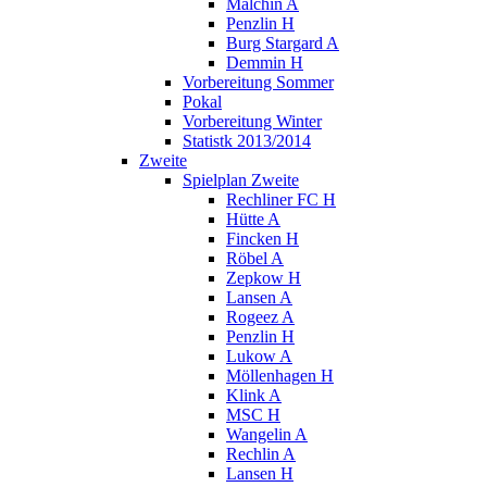
Malchin A
Penzlin H
Burg Stargard A
Demmin H
Vorbereitung Sommer
Pokal
Vorbereitung Winter
Statistk 2013/2014
Zweite
Spielplan Zweite
Rechliner FC H
Hütte A
Fincken H
Röbel A
Zepkow H
Lansen A
Rogeez A
Penzlin H
Lukow A
Möllenhagen H
Klink A
MSC H
Wangelin A
Rechlin A
Lansen H