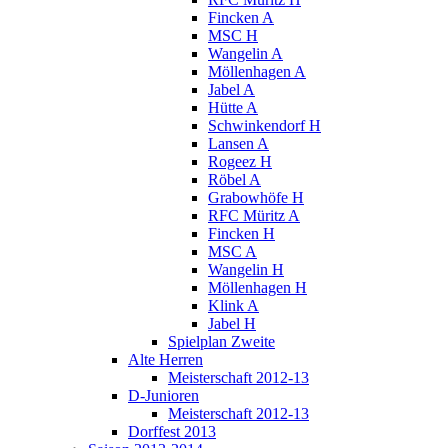
Fincken A
MSC H
Wangelin A
Möllenhagen A
Jabel A
Hütte A
Schwinkendorf H
Lansen A
Rogeez H
Röbel A
Grabowhöfe H
RFC Müritz A
Fincken H
MSC A
Wangelin H
Möllenhagen H
Klink A
Jabel H
Spielplan Zweite
Alte Herren
Meisterschaft 2012-13
D-Junioren
Meisterschaft 2012-13
Dorffest 2013