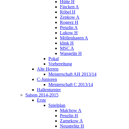
Hütte H
Fincken A
Röbel H
Zepkow A
Rogeez H
Penzlin A
Lukow H
Möllenhagen A
klink H
MSC A
Wangelin H
Pokal
Vorbereitung
Alte Herren
Meisterschaft AH 2013/14
C-Junioren
Meisterschaft C 2013/14
Hallenturnier
Saison 2014-2015
Erste
Spielplan
Malchow A
Penzlin H
Zarnekow A
Neustrelitz H