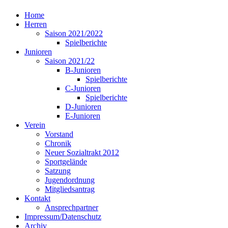
Home
Herren
Saison 2021/2022
Spielberichte
Junioren
Saison 2021/22
B-Junioren
Spielberichte
C-Junioren
Spielberichte
D-Junioren
E-Junioren
Verein
Vorstand
Chronik
Neuer Sozialtrakt 2012
Sportgelände
Satzung
Jugendordnung
Mitgliedsantrag
Kontakt
Ansprechpartner
Impressum/Datenschutz
Archiv