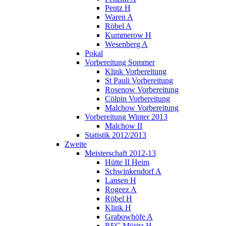
Pentz H
Waren A
Röbel A
Kummerow H
Wesenberg A
Pokal
Vorbereitung Sommer
Klink Vorbereitung
St Pauli Vorbereitung
Rosenow Vorbereitung
Cölpin Vorbereitung
Malchow Vorbereitung
Vorbereitung Winter 2013
Malchow II
Statistik 2012/2013
Zweite
Meisterschaft 2012-13
Hütte II Heim
Schwinkendorf A
Lansen H
Rogeez A
Röbel H
Klink H
Grabowhöfe A
RFC Müritz H