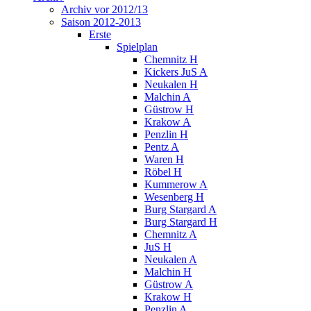
Archiv vor 2012/13
Saison 2012-2013
Erste
Spielplan
Chemnitz H
Kickers JuS A
Neukalen H
Malchin A
Güstrow H
Krakow A
Penzlin H
Pentz A
Waren H
Röbel H
Kummerow A
Wesenberg H
Burg Stargard A
Burg Stargard H
Chemnitz A
JuS H
Neukalen A
Malchin H
Güstrow A
Krakow H
Penzlin A