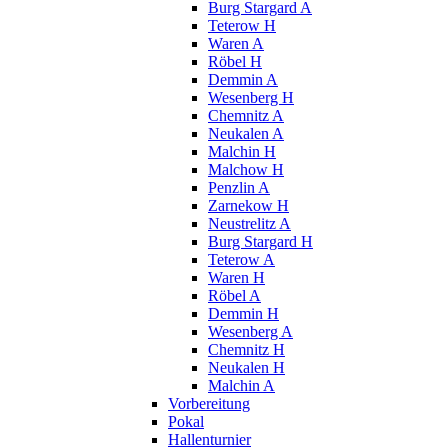
Burg Stargard A
Teterow H
Waren A
Röbel H
Demmin A
Wesenberg H
Chemnitz A
Neukalen A
Malchin H
Malchow H
Penzlin A
Zarnekow H
Neustrelitz A
Burg Stargard H
Teterow A
Waren H
Röbel A
Demmin H
Wesenberg A
Chemnitz H
Neukalen H
Malchin A
Vorbereitung
Pokal
Hallenturnier