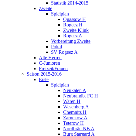
Statistik 2014-2015
Zweite
Spielplan
Quassow H
Rogeez H
Zweite Klink
Rogeez A
Vorbereitung Zweite
Pokal
SV Rogeez A
Alte Herren
C-Junioren
Freizeit/Frauen
Saison 2015-2016
Erste
Spielplan
Neukalen A
Neubrandb. FC H
Waren H
Wesenberg A
Chemnitz H
Zarnekow A
Teterow H
Nordbräu NB A
Burg Stargard A