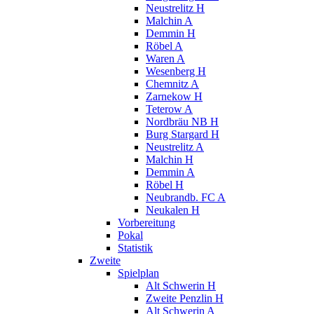
Neustrelitz H
Malchin A
Demmin H
Röbel A
Waren A
Wesenberg H
Chemnitz A
Zarnekow H
Teterow A
Nordbräu NB H
Burg Stargard H
Neustrelitz A
Malchin H
Demmin A
Röbel H
Neubrandb. FC A
Neukalen H
Vorbereitung
Pokal
Statistik
Zweite
Spielplan
Alt Schwerin H
Zweite Penzlin H
Alt Schwerin A