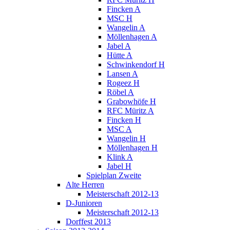
Fincken A
MSC H
Wangelin A
Möllenhagen A
Jabel A
Hütte A
Schwinkendorf H
Lansen A
Rogeez H
Röbel A
Grabowhöfe H
RFC Müritz A
Fincken H
MSC A
Wangelin H
Möllenhagen H
Klink A
Jabel H
Spielplan Zweite
Alte Herren
Meisterschaft 2012-13
D-Junioren
Meisterschaft 2012-13
Dorffest 2013