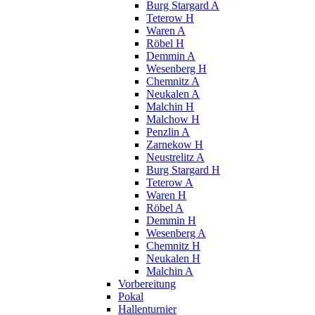
Burg Stargard A
Teterow H
Waren A
Röbel H
Demmin A
Wesenberg H
Chemnitz A
Neukalen A
Malchin H
Malchow H
Penzlin A
Zarnekow H
Neustrelitz A
Burg Stargard H
Teterow A
Waren H
Röbel A
Demmin H
Wesenberg A
Chemnitz H
Neukalen H
Malchin A
Vorbereitung
Pokal
Hallenturnier