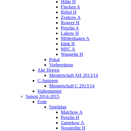
Hütte H
Fincken A
Röbel H
Zepkow A
Rogeez H
Penzlin A
Lukow H
Möllenhagen A
klink H
MSC A
Wangelin H
Pokal
Vorbereitung
Alte Herren
Meisterschaft AH 2013/14
C-Junioren
Meisterschaft C 2013/14
Hallenturnier
Saison 2014-2015
Erste
Spielplan
Malchow A
Penzlin H
Zarnekow A
Neustrelitz H