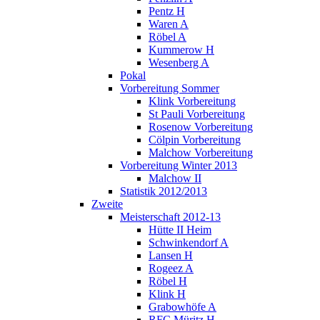
Pentz H
Waren A
Röbel A
Kummerow H
Wesenberg A
Pokal
Vorbereitung Sommer
Klink Vorbereitung
St Pauli Vorbereitung
Rosenow Vorbereitung
Cölpin Vorbereitung
Malchow Vorbereitung
Vorbereitung Winter 2013
Malchow II
Statistik 2012/2013
Zweite
Meisterschaft 2012-13
Hütte II Heim
Schwinkendorf A
Lansen H
Rogeez A
Röbel H
Klink H
Grabowhöfe A
RFC Müritz H