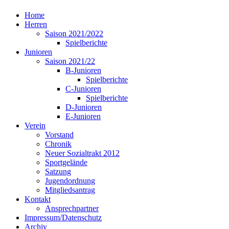
Home
Herren
Saison 2021/2022
Spielberichte
Junioren
Saison 2021/22
B-Junioren
Spielberichte
C-Junioren
Spielberichte
D-Junioren
E-Junioren
Verein
Vorstand
Chronik
Neuer Sozialtrakt 2012
Sportgelände
Satzung
Jugendordnung
Mitgliedsantrag
Kontakt
Ansprechpartner
Impressum/Datenschutz
Archiv