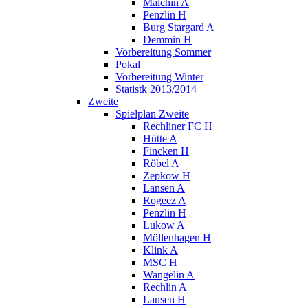
Malchin A
Penzlin H
Burg Stargard A
Demmin H
Vorbereitung Sommer
Pokal
Vorbereitung Winter
Statistk 2013/2014
Zweite
Spielplan Zweite
Rechliner FC H
Hütte A
Fincken H
Röbel A
Zepkow H
Lansen A
Rogeez A
Penzlin H
Lukow A
Möllenhagen H
Klink A
MSC H
Wangelin A
Rechlin A
Lansen H