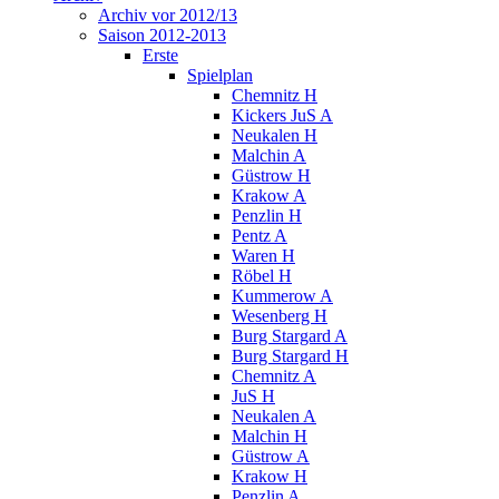
Archiv vor 2012/13
Saison 2012-2013
Erste
Spielplan
Chemnitz H
Kickers JuS A
Neukalen H
Malchin A
Güstrow H
Krakow A
Penzlin H
Pentz A
Waren H
Röbel H
Kummerow A
Wesenberg H
Burg Stargard A
Burg Stargard H
Chemnitz A
JuS H
Neukalen A
Malchin H
Güstrow A
Krakow H
Penzlin A