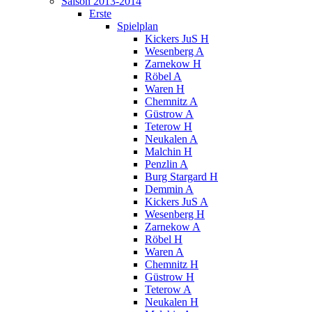
Saison 2013-2014
Erste
Spielplan
Kickers JuS H
Wesenberg A
Zarnekow H
Röbel A
Waren H
Chemnitz A
Güstrow A
Teterow H
Neukalen A
Malchin H
Penzlin A
Burg Stargard H
Demmin A
Kickers JuS A
Wesenberg H
Zarnekow A
Röbel H
Waren A
Chemnitz H
Güstrow H
Teterow A
Neukalen H