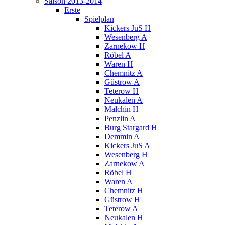
Saison 2013-2014
Erste
Spielplan
Kickers JuS H
Wesenberg A
Zarnekow H
Röbel A
Waren H
Chemnitz A
Güstrow A
Teterow H
Neukalen A
Malchin H
Penzlin A
Burg Stargard H
Demmin A
Kickers JuS A
Wesenberg H
Zarnekow A
Röbel H
Waren A
Chemnitz H
Güstrow H
Teterow A
Neukalen H