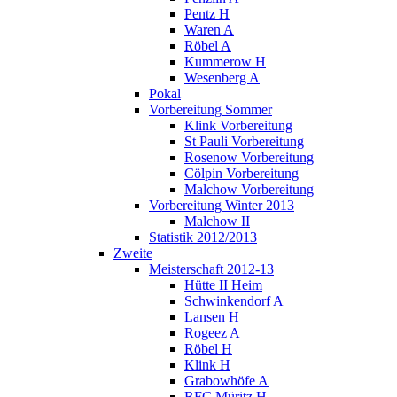
Pentz H
Waren A
Röbel A
Kummerow H
Wesenberg A
Pokal
Vorbereitung Sommer
Klink Vorbereitung
St Pauli Vorbereitung
Rosenow Vorbereitung
Cölpin Vorbereitung
Malchow Vorbereitung
Vorbereitung Winter 2013
Malchow II
Statistik 2012/2013
Zweite
Meisterschaft 2012-13
Hütte II Heim
Schwinkendorf A
Lansen H
Rogeez A
Röbel H
Klink H
Grabowhöfe A
RFC Müritz H