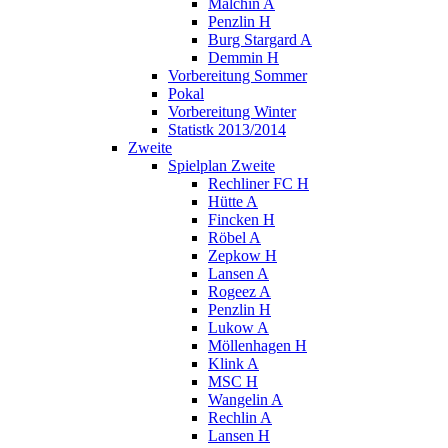
Malchin A
Penzlin H
Burg Stargard A
Demmin H
Vorbereitung Sommer
Pokal
Vorbereitung Winter
Statistk 2013/2014
Zweite
Spielplan Zweite
Rechliner FC H
Hütte A
Fincken H
Röbel A
Zepkow H
Lansen A
Rogeez A
Penzlin H
Lukow A
Möllenhagen H
Klink A
MSC H
Wangelin A
Rechlin A
Lansen H