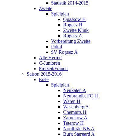
Statistik 2014-2015
Zweite
Spielplan
Quassow H
Rogeez H
Zweite Klink
Rogeez A
Vorbereitung Zweite
Pokal
SV Rogeez A
Alte Herren
C-Junioren
Freizeit/Frauen
Saison 2015-2016
Erste
Spielplan
Neukalen A
Neubrandb. FC H
Waren H
Wesenberg A
Chemnitz H
Zarnekow A
Teterow H
Nordbräu NB A
Burg Stargard A