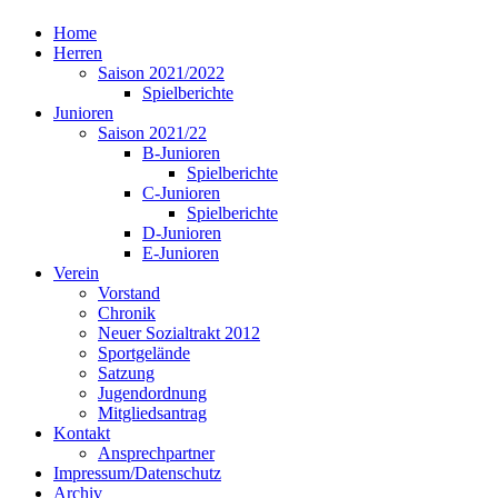
Home
Herren
Saison 2021/2022
Spielberichte
Junioren
Saison 2021/22
B-Junioren
Spielberichte
C-Junioren
Spielberichte
D-Junioren
E-Junioren
Verein
Vorstand
Chronik
Neuer Sozialtrakt 2012
Sportgelände
Satzung
Jugendordnung
Mitgliedsantrag
Kontakt
Ansprechpartner
Impressum/Datenschutz
Archiv