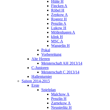
Hütte H
Fincken A
Röbel H
Zepkow A
Rogeez H
Penzlin A
Lukow H
Möllenhagen A
klink H
MSC A
Wangelin H
Pokal
Vorbereitung
Alte Herren
Meisterschaft AH 2013/14
C-Junioren
Meisterschaft C 2013/14
Hallenturnier
Saison 2014-2015
Erste
Spielplan
Malchow A
Penzlin H
Zarnekow A
Neustrelitz H