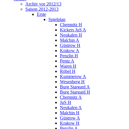
Archiv vor 2012/13
Saison 2012-2013
Erste
Spielplan
Chemnitz H
Kickers JuS A
Neukalen H
Malchin A
Güstrow H
Krakow A
Penzlin H
Pentz A
Waren H
Röbel H
Kummerow A
Wesenberg H
Burg Stargard A
Burg Stargard H
Chemnitz A
JuS H
Neukalen A
Malchin H
Güstrow A
Krakow H
Penzlin A