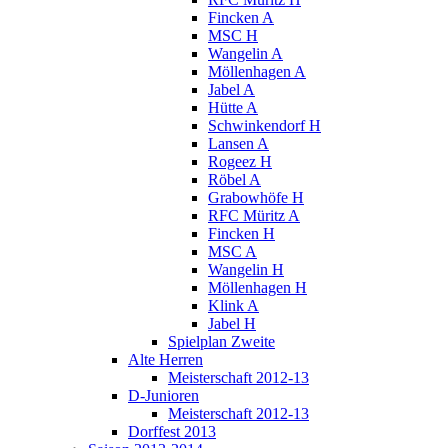
Fincken A
MSC H
Wangelin A
Möllenhagen A
Jabel A
Hütte A
Schwinkendorf H
Lansen A
Rogeez H
Röbel A
Grabowhöfe H
RFC Müritz A
Fincken H
MSC A
Wangelin H
Möllenhagen H
Klink A
Jabel H
Spielplan Zweite
Alte Herren
Meisterschaft 2012-13
D-Junioren
Meisterschaft 2012-13
Dorffest 2013