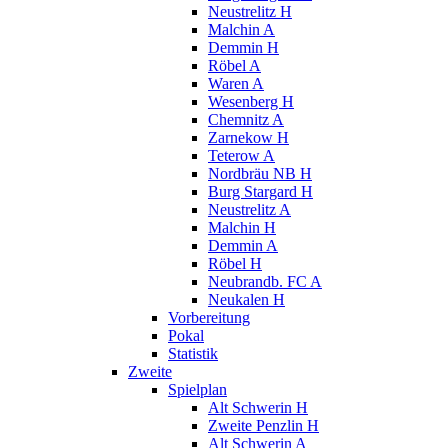
Neustrelitz H
Malchin A
Demmin H
Röbel A
Waren A
Wesenberg H
Chemnitz A
Zarnekow H
Teterow A
Nordbräu NB H
Burg Stargard H
Neustrelitz A
Malchin H
Demmin A
Röbel H
Neubrandb. FC A
Neukalen H
Vorbereitung
Pokal
Statistik
Zweite
Spielplan
Alt Schwerin H
Zweite Penzlin H
Alt Schwerin A