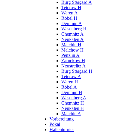
Burg Stargard A
Teterow H
Waren A
Röbel H
Demmin A
Wesenberg H
Chemnitz A
Neukalen A
Malchin H
Malchow H
Penzlin A
Zarnekow H
Neustrelitz A
Burg Stargard H
Teterow A
Waren H
Röbel A
Demmin H
Wesenberg A
Chemnitz H
Neukalen H
Malchin A
Vorbereitung
Pokal
Hallenturnier