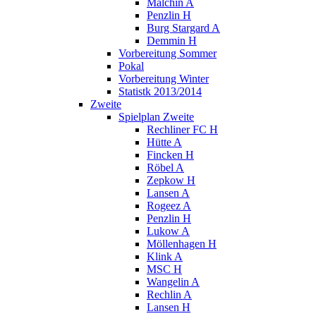
Malchin A
Penzlin H
Burg Stargard A
Demmin H
Vorbereitung Sommer
Pokal
Vorbereitung Winter
Statistk 2013/2014
Zweite
Spielplan Zweite
Rechliner FC H
Hütte A
Fincken H
Röbel A
Zepkow H
Lansen A
Rogeez A
Penzlin H
Lukow A
Möllenhagen H
Klink A
MSC H
Wangelin A
Rechlin A
Lansen H