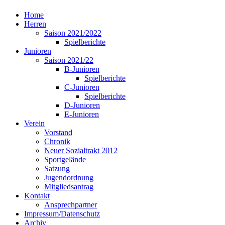
Home
Herren
Saison 2021/2022
Spielberichte
Junioren
Saison 2021/22
B-Junioren
Spielberichte
C-Junioren
Spielberichte
D-Junioren
E-Junioren
Verein
Vorstand
Chronik
Neuer Sozialtrakt 2012
Sportgelände
Satzung
Jugendordnung
Mitgliedsantrag
Kontakt
Ansprechpartner
Impressum/Datenschutz
Archiv