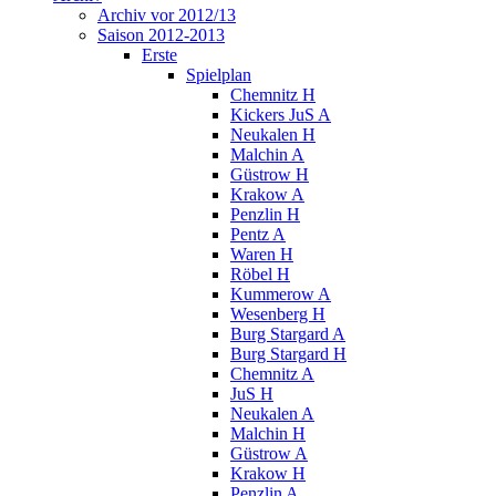
Archiv vor 2012/13
Saison 2012-2013
Erste
Spielplan
Chemnitz H
Kickers JuS A
Neukalen H
Malchin A
Güstrow H
Krakow A
Penzlin H
Pentz A
Waren H
Röbel H
Kummerow A
Wesenberg H
Burg Stargard A
Burg Stargard H
Chemnitz A
JuS H
Neukalen A
Malchin H
Güstrow A
Krakow H
Penzlin A