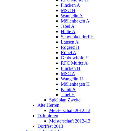
Fincken A
MSC H
Wangelin A
Möllenhagen A
Jabel A
Hütte A
Schwinkendorf H
Lansen A
Rogeez H
Röbel A
Grabowhöfe H
RFC Müritz A
Fincken H
MSC A
Wangelin H
Möllenhagen H
Klink A
Jabel H
Spielplan Zweite
Alte Herren
Meisterschaft 2012-13
D-Junioren
Meisterschaft 2012-13
Dorffest 2013