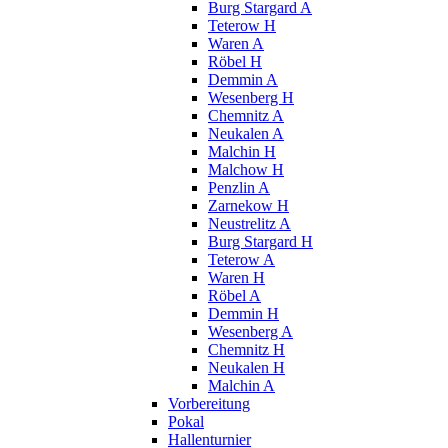
Burg Stargard A
Teterow H
Waren A
Röbel H
Demmin A
Wesenberg H
Chemnitz A
Neukalen A
Malchin H
Malchow H
Penzlin A
Zarnekow H
Neustrelitz A
Burg Stargard H
Teterow A
Waren H
Röbel A
Demmin H
Wesenberg A
Chemnitz H
Neukalen H
Malchin A
Vorbereitung
Pokal
Hallenturnier