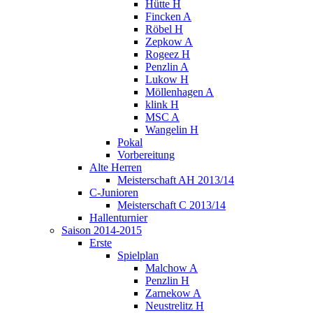
Hütte H
Fincken A
Röbel H
Zepkow A
Rogeez H
Penzlin A
Lukow H
Möllenhagen A
klink H
MSC A
Wangelin H
Pokal
Vorbereitung
Alte Herren
Meisterschaft AH 2013/14
C-Junioren
Meisterschaft C 2013/14
Hallenturnier
Saison 2014-2015
Erste
Spielplan
Malchow A
Penzlin H
Zarnekow A
Neustrelitz H