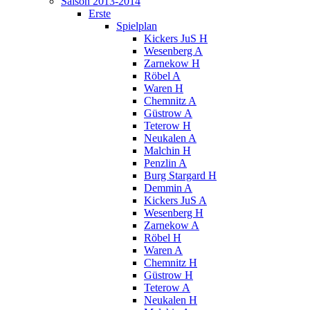
Saison 2013-2014
Erste
Spielplan
Kickers JuS H
Wesenberg A
Zarnekow H
Röbel A
Waren H
Chemnitz A
Güstrow A
Teterow H
Neukalen A
Malchin H
Penzlin A
Burg Stargard H
Demmin A
Kickers JuS A
Wesenberg H
Zarnekow A
Röbel H
Waren A
Chemnitz H
Güstrow H
Teterow A
Neukalen H