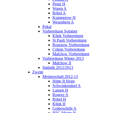
Pentz H
Waren A
Röbel A
Kummerow H
Wesenberg A
Pokal
Vorbereitung Sommer
Klink Vorbereitung
St Pauli Vorbereitung
Rosenow Vorbereitung
Cölpin Vorbereitung
Malchow Vorbereitung
Vorbereitung Winter 2013
Malchow II
Statistik 2012/2013
Zweite
Meisterschaft 2012-13
Hütte II Heim
Schwinkendorf A
Lansen H
Rogeez A
Röbel H
Klink H
Grabowhöfe A
RFC Müritz H