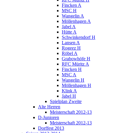
Fincken A
MSC H
Wangelin A
Möllenhagen A
Jabel A
Hütte A
Schwinkendorf H
Lansen A
Rogeez H
Röbel A
Grabowhöfe H
RFC Müritz A
Fincken H
MSC A
Wangelin H
Möllenhagen H
Klink A
Jabel H
Spielplan Zweite
Alte Herren
Meisterschaft 2012-13
D-Junioren
Meisterschaft 2012-13
Dorffest 2013