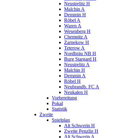
Neustrelitz H
Malchin A
Demmin H
Röbel A
Waren A
Wesenberg H
Chemnitz A
Zarnekow H
Teterow A
Nordbräu NB H
Burg Stargard H
Neustrelitz A
Malchin H
Demmin A
Röbel H
Neubrandb. FC A
Neukalen H
Vorbereitung
Pokal
Statistik
Zweite
Spielplan
Alt Schwerin H
Zweite Penzlin H
Alt Schwerin A