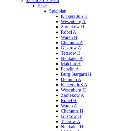
Saison 2013-2014
Erste
Spielplan
Kickers JuS H
Wesenberg A
Zarnekow H
Röbel A
Waren H
Chemnitz A
Güstrow A
Teterow H
Neukalen A
Malchin H
Penzlin A
Burg Stargard H
Demmin A
Kickers JuS A
Wesenberg H
Zarnekow A
Röbel H
Waren A
Chemnitz H
Güstrow H
Teterow A
Neukalen H