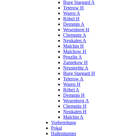
Burg Stargard A
Teterow H
Waren A
Röbel H
Demmin A
Wesenberg H
Chemnitz A
Neukalen A
Malchin H
Malchow H
Penzlin A
Zarnekow H
Neustrelitz A
Burg Stargard H
Teterow A
Waren H
Röbel A
Demmin H
Wesenberg A
Chemnitz H
Neukalen H
Malchin A
Vorbereitung
Pokal
Hallenturnier