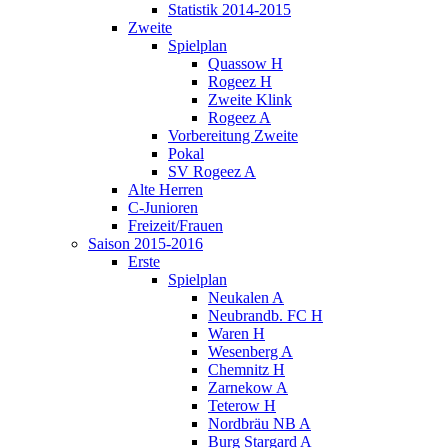
Statistik 2014-2015
Zweite
Spielplan
Quassow H
Rogeez H
Zweite Klink
Rogeez A
Vorbereitung Zweite
Pokal
SV Rogeez A
Alte Herren
C-Junioren
Freizeit/Frauen
Saison 2015-2016
Erste
Spielplan
Neukalen A
Neubrandb. FC H
Waren H
Wesenberg A
Chemnitz H
Zarnekow A
Teterow H
Nordbräu NB A
Burg Stargard A