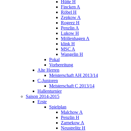
Hütte H
Fincken A
Röbel H
Zepkow A
Rogeez H
Penzlin A
Lukow H
Möllenhagen A
klink H
MSC A
Wangelin H
Pokal
Vorbereitung
Alte Herren
Meisterschaft AH 2013/14
C-Junioren
Meisterschaft C 2013/14
Hallenturnier
Saison 2014-2015
Erste
Spielplan
Malchow A
Penzlin H
Zarnekow A
Neustrelitz H