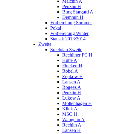
Malchin A
Penzlin H
Burg Stargard A
Demmin H
Vorbereitung Sommer
Pokal
Vorbereitung Winter
Statistk 2013/2014
Zweite
Spielplan Zweite
Rechliner FC H
Hütte A
Fincken H
Röbel A
Zepkow H
Lansen A
Rogeez A
Penzlin H
Lukow A
Möllenhagen H
Klink A
MSC H
Wangelin A
Rechlin A
Lansen H