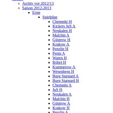
Archiv vor 2012/13
Saison 2012-2013
Erste
Spielplan
Chemnitz H
Kickers JuS A
Neukalen H
Malchin A
Güstrow H
Krakow A
Penzlin H
Pentz A
Waren H
Röbel H
Kummerow A
Wesenberg H
Burg Stargard A
Burg Stargard H
Chemnitz A
JuS H
Neukalen A
Malchin H
Güstrow A
Krakow H
Penzlin A