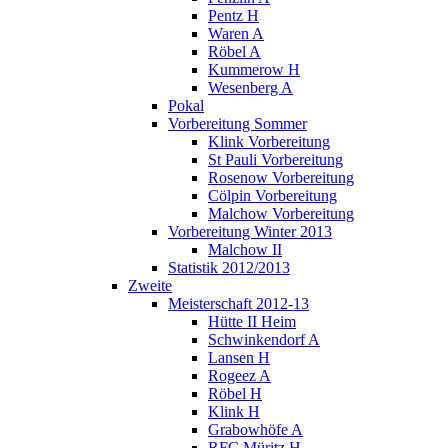
Pentz H
Waren A
Röbel A
Kummerow H
Wesenberg A
Pokal
Vorbereitung Sommer
Klink Vorbereitung
St Pauli Vorbereitung
Rosenow Vorbereitung
Cölpin Vorbereitung
Malchow Vorbereitung
Vorbereitung Winter 2013
Malchow II
Statistik 2012/2013
Zweite
Meisterschaft 2012-13
Hütte II Heim
Schwinkendorf A
Lansen H
Rogeez A
Röbel H
Klink H
Grabowhöfe A
RFC Müritz H