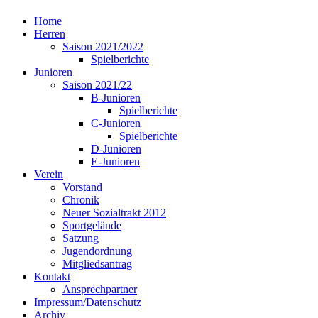
Home
Herren
Saison 2021/2022
Spielberichte
Junioren
Saison 2021/22
B-Junioren
Spielberichte
C-Junioren
Spielberichte
D-Junioren
E-Junioren
Verein
Vorstand
Chronik
Neuer Sozialtrakt 2012
Sportgelände
Satzung
Jugendordnung
Mitgliedsantrag
Kontakt
Ansprechpartner
Impressum/Datenschutz
Archiv