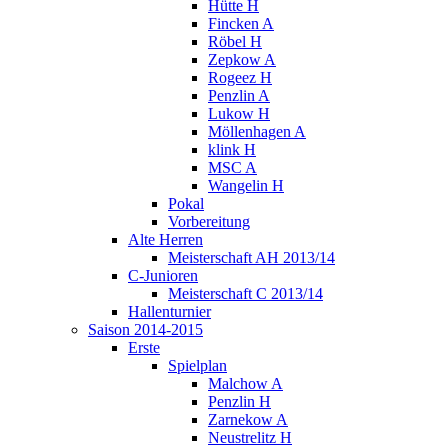
Hütte H
Fincken A
Röbel H
Zepkow A
Rogeez H
Penzlin A
Lukow H
Möllenhagen A
klink H
MSC A
Wangelin H
Pokal
Vorbereitung
Alte Herren
Meisterschaft AH 2013/14
C-Junioren
Meisterschaft C 2013/14
Hallenturnier
Saison 2014-2015
Erste
Spielplan
Malchow A
Penzlin H
Zarnekow A
Neustrelitz H