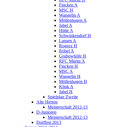
Fincken A
MSC H
Wangelin A
Möllenhagen A
Jabel A
Hütte A
Schwinkendorf H
Lansen A
Rogeez H
Röbel A
Grabowhöfe H
RFC Müritz A
Fincken H
MSC A
Wangelin H
Möllenhagen H
Klink A
Jabel H
Spielplan Zweite
Alte Herren
Meisterschaft 2012-13
D-Junioren
Meisterschaft 2012-13
Dorffest 2013