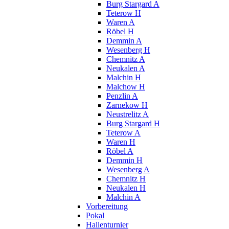
Burg Stargard A
Teterow H
Waren A
Röbel H
Demmin A
Wesenberg H
Chemnitz A
Neukalen A
Malchin H
Malchow H
Penzlin A
Zarnekow H
Neustrelitz A
Burg Stargard H
Teterow A
Waren H
Röbel A
Demmin H
Wesenberg A
Chemnitz H
Neukalen H
Malchin A
Vorbereitung
Pokal
Hallenturnier