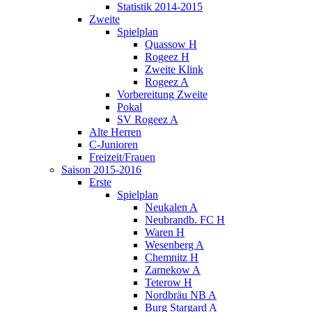
Statistik 2014-2015
Zweite
Spielplan
Quassow H
Rogeez H
Zweite Klink
Rogeez A
Vorbereitung Zweite
Pokal
SV Rogeez A
Alte Herren
C-Junioren
Freizeit/Frauen
Saison 2015-2016
Erste
Spielplan
Neukalen A
Neubrandb. FC H
Waren H
Wesenberg A
Chemnitz H
Zarnekow A
Teterow H
Nordbräu NB A
Burg Stargard A