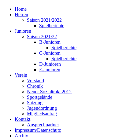
Home
Herren
Saison 2021/2022
Spielberichte
Junioren
Saison 2021/22
B-Junioren
Spielberichte
C-Junioren
Spielberichte
D-Junioren
E-Junioren
Verein
Vorstand
Chronik
Neuer Sozialtrakt 2012
Sportgelände
Satzung
Jugendordnung
Mitgliedsantrag
Kontakt
Ansprechpartner
Impressum/Datenschutz
Archiv