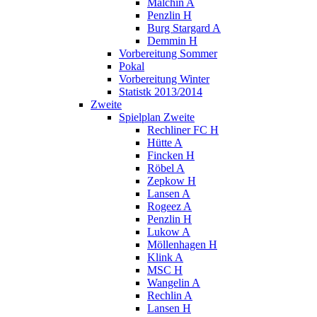
Malchin A
Penzlin H
Burg Stargard A
Demmin H
Vorbereitung Sommer
Pokal
Vorbereitung Winter
Statistk 2013/2014
Zweite
Spielplan Zweite
Rechliner FC H
Hütte A
Fincken H
Röbel A
Zepkow H
Lansen A
Rogeez A
Penzlin H
Lukow A
Möllenhagen H
Klink A
MSC H
Wangelin A
Rechlin A
Lansen H