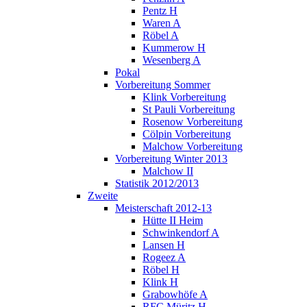
Pentz H
Waren A
Röbel A
Kummerow H
Wesenberg A
Pokal
Vorbereitung Sommer
Klink Vorbereitung
St Pauli Vorbereitung
Rosenow Vorbereitung
Cölpin Vorbereitung
Malchow Vorbereitung
Vorbereitung Winter 2013
Malchow II
Statistik 2012/2013
Zweite
Meisterschaft 2012-13
Hütte II Heim
Schwinkendorf A
Lansen H
Rogeez A
Röbel H
Klink H
Grabowhöfe A
RFC Müritz H