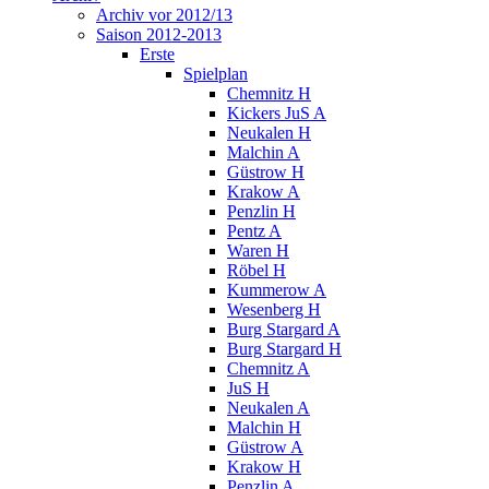
Archiv vor 2012/13
Saison 2012-2013
Erste
Spielplan
Chemnitz H
Kickers JuS A
Neukalen H
Malchin A
Güstrow H
Krakow A
Penzlin H
Pentz A
Waren H
Röbel H
Kummerow A
Wesenberg H
Burg Stargard A
Burg Stargard H
Chemnitz A
JuS H
Neukalen A
Malchin H
Güstrow A
Krakow H
Penzlin A