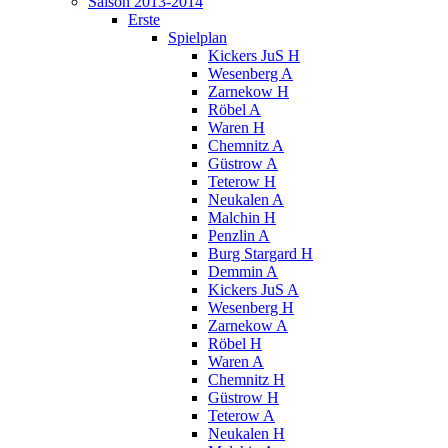
Saison 2013-2014
Erste
Spielplan
Kickers JuS H
Wesenberg A
Zarnekow H
Röbel A
Waren H
Chemnitz A
Güstrow A
Teterow H
Neukalen A
Malchin H
Penzlin A
Burg Stargard H
Demmin A
Kickers JuS A
Wesenberg H
Zarnekow A
Röbel H
Waren A
Chemnitz H
Güstrow H
Teterow A
Neukalen H