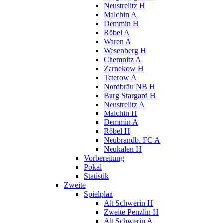
Neustrelitz H
Malchin A
Demmin H
Röbel A
Waren A
Wesenberg H
Chemnitz A
Zarnekow H
Teterow A
Nordbräu NB H
Burg Stargard H
Neustrelitz A
Malchin H
Demmin A
Röbel H
Neubrandb. FC A
Neukalen H
Vorbereitung
Pokal
Statistik
Zweite
Spielplan
Alt Schwerin H
Zweite Penzlin H
Alt Schwerin A