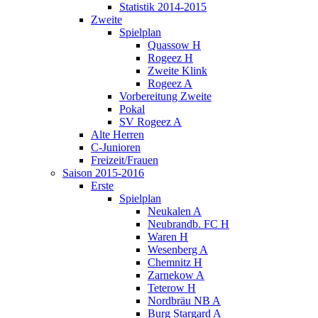
Statistik 2014-2015
Zweite
Spielplan
Quassow H
Rogeez H
Zweite Klink
Rogeez A
Vorbereitung Zweite
Pokal
SV Rogeez A
Alte Herren
C-Junioren
Freizeit/Frauen
Saison 2015-2016
Erste
Spielplan
Neukalen A
Neubrandb. FC H
Waren H
Wesenberg A
Chemnitz H
Zarnekow A
Teterow H
Nordbräu NB A
Burg Stargard A