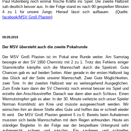
Paul Rutenberg noch einmal frische Kräfte ins Spiel. Die zweite Halbzeit
sah deutlich besser aus. In der Folge stand es nach 90 gespielten Minuten
4 zu 1 für unsere Jungs. Hierauf lässt sich aufbauen.
(Quelle:
facebook/MSV Groß Plasten
)
09.09.2019
Der MSV übersteht auch die zweite Pokalrunde
Der MSV Groß Plasten ist im Pokal eine Runde weiter. Am Samstag
besiegte er den SV 1950 Chemnitz mit 2 zu 1. Trotz des Fehlens einiger
Stammkräfte kämpfte sich die Mannschaft durch die Spielzeit. Gute
Chancen gab es auf beiden Seiten. Aber gerade in der ersten Halbzeit lag
das Glück auf der Seite unserer Mannschaft. Zwei Gute Möglichkeiten,
zwei Tore. In der zweiten Halbzeit war es weitesgehend Ausgeglichen.
Zum Ende kam dann der SV Chemnitz noch einmal besser ins Spiel und
e
rzielte den Anschlusstreffer. Danach war dann aber auch Schluss. Einen
Wermutstropfen gab es aber. In der 30. Minute verletzte sich unser Spieler
Norman Krombholz am Knie und musste ausgewechselt werden. Wir
wünschen ihm an dieser Stelle alles Gute und hoffen das er schnell wieder
fit wird.
Der MSV Groß Plasten gewinnt 5 zu 0. Bereits beim Aufwärmen
mussten sich beide Mannschaften mit dem Regen anfreunden. Heute ein
ständiger Begleiter. In der Folge war der bespielbare Untergrund sehr
aufgeweicht, schwer und rutschig. Ein sauberes und schnelles