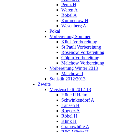
Pentz H
Waren A
Röbel A
Kummerow H
Wesenberg A
Pokal
Vorbereitung Sommer
Klink Vorbereitung
St Pauli Vorbereitung
Rosenow Vorbereitung
Cölpin Vorbereitung
Malchow Vorbereitung
Vorbereitung Winter 2013
Malchow II
Statistik 2012/2013
Zweite
Meisterschaft 2012-13
Hütte II Heim
Schwinkendorf A
Lansen H
Rogeez A
Röbel H
Klink H
Grabowhöfe A
RFC Müritz H