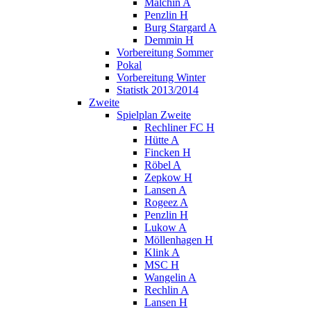
Malchin A
Penzlin H
Burg Stargard A
Demmin H
Vorbereitung Sommer
Pokal
Vorbereitung Winter
Statistk 2013/2014
Zweite
Spielplan Zweite
Rechliner FC H
Hütte A
Fincken H
Röbel A
Zepkow H
Lansen A
Rogeez A
Penzlin H
Lukow A
Möllenhagen H
Klink A
MSC H
Wangelin A
Rechlin A
Lansen H