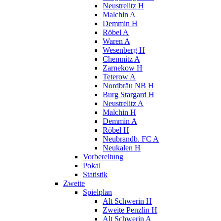
Neustrelitz H
Malchin A
Demmin H
Röbel A
Waren A
Wesenberg H
Chemnitz A
Zarnekow H
Teterow A
Nordbräu NB H
Burg Stargard H
Neustrelitz A
Malchin H
Demmin A
Röbel H
Neubrandb. FC A
Neukalen H
Vorbereitung
Pokal
Statistik
Zweite
Spielplan
Alt Schwerin H
Zweite Penzlin H
Alt Schwerin A