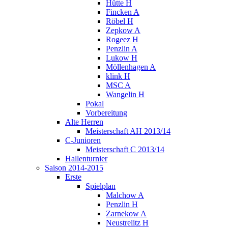
Hütte H
Fincken A
Röbel H
Zepkow A
Rogeez H
Penzlin A
Lukow H
Möllenhagen A
klink H
MSC A
Wangelin H
Pokal
Vorbereitung
Alte Herren
Meisterschaft AH 2013/14
C-Junioren
Meisterschaft C 2013/14
Hallenturnier
Saison 2014-2015
Erste
Spielplan
Malchow A
Penzlin H
Zarnekow A
Neustrelitz H