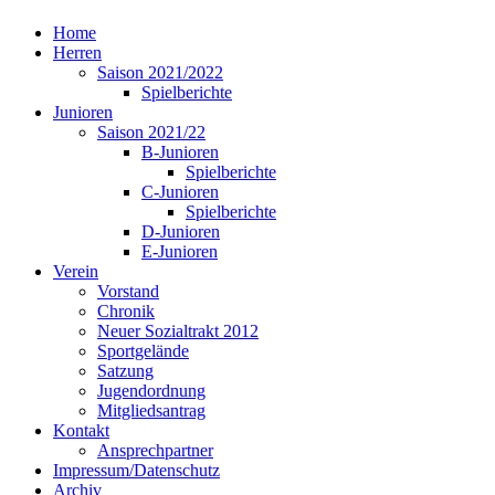
Home
Herren
Saison 2021/2022
Spielberichte
Junioren
Saison 2021/22
B-Junioren
Spielberichte
C-Junioren
Spielberichte
D-Junioren
E-Junioren
Verein
Vorstand
Chronik
Neuer Sozialtrakt 2012
Sportgelände
Satzung
Jugendordnung
Mitgliedsantrag
Kontakt
Ansprechpartner
Impressum/Datenschutz
Archiv