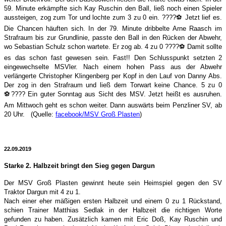
59. Minute erkämpfte sich Kay Ruschin den Ball, ließ noch einen Spieler
aussteigen, zog zum Tor und lochte zum 3 zu 0 ein.
????
⚽️
Jetzt lief es.
Die Chancen häuften sich. In der 79. Minute dribbelte Arne Raasch im
Strafraum bis zur Grundlinie, passte den Ball in den Rücken der Abwehr,
wo Sebastian Schulz schon wartete. Er zog ab. 4 zu 0
????
⚽️
Damit sollte
es das schon fast gewesen sein. Fast!! Den Schlusspunkt setzten 2
eingewechselte MSVler. Nach einem hohen Pass aus der Abwehr
verlängerte Christopher Klingenberg per Kopf in den Lauf von Danny Abs.
Der zog in den Strafraum und ließ dem Torwart keine Chance. 5 zu 0
⚽️
????
Ein guter Sonntag aus Sicht des MSV. Jetzt heißt es ausruhen.
Am Mittwoch geht es schon weiter. Dann auswärts beim Penzliner SV, ab
20 Uhr.
(Quelle:
facebook/MSV Groß Plasten
)
22.09.2019
Starke 2. Halbzeit bringt den Sieg gegen Dargun
Der MSV Groß Plasten gewinnt heute sein Heimspiel gegen den SV
Traktor Dargun mit 4 zu 1.
Nach einer eher mäßigen ersten Halbzeit und einem 0 zu 1 Rückstand,
schien Trainer Matthias Sedlak in der Halbzeit die richtigen Worte
gefunden zu haben. Zusätzlich kamen mit Eric Doß, Kay Ruschin und