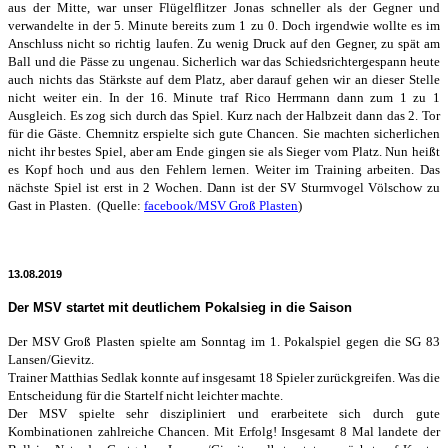
aus der Mitte, war unser Flügelflitzer Jonas schneller als der Gegner und
verwandelte in der 5. Minute bereits zum 1 zu 0. Doch irgendwie wollte es im
Anschluss nicht so richtig laufen. Zu wenig Druck auf den Gegner, zu spät am
Ball und die Pässe zu ungenau. Sicherlich war das
Schiedsrichtergespann heute
auch nichts das Stärkste auf dem Platz, aber darauf gehen wir an dieser Stelle
nicht weiter ein. In der 16. Minute traf Rico Herrmann dann zum 1 zu 1
Ausgleich. Es zog sich durch das Spiel. Kurz nach der Halbzeit dann das 2. Tor
für die Gäste. Chemnitz erspielte sich gute Chancen. Sie machten sicherlichen
nicht ihr bestes Spiel, aber am Ende gingen sie als Sieger vom Platz. Nun heißt
es Kopf hoch und aus den Fehlern lernen. Weiter im Training arbeiten. Das
nächste Spiel ist erst in 2 Wochen. Dann ist der SV Sturmvogel Völschow zu
Gast in Plasten. (Quelle:
facebook/MSV Groß Plasten
)
13.08.2019
Der MSV startet mit deutlichem Pokalsieg in die Saison
Der MSV Groß Plasten spielte am Sonntag im 1. Pokalspiel gegen die SG 83
Lansen/Gievitz.
Trainer Matthias Sedlak konnte auf insgesamt 18 Spieler zurückgreifen. Was die
Entscheidung für die Startelf nicht leichter machte.
Der MSV spielte sehr diszipliniert und erarbeitete sich durch gute
Kombinationen zahlreiche Chancen. Mit Erfolg! Insgesamt 8 Mal landete der