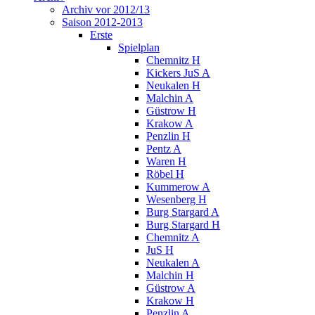
Archiv vor 2012/13
Saison 2012-2013
Erste
Spielplan
Chemnitz H
Kickers JuS A
Neukalen H
Malchin A
Güstrow H
Krakow A
Penzlin H
Pentz A
Waren H
Röbel H
Kummerow A
Wesenberg H
Burg Stargard A
Burg Stargard H
Chemnitz A
JuS H
Neukalen A
Malchin H
Güstrow A
Krakow H
Penzlin A