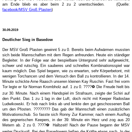
am Ende blieb es aber beim 2 zu 2 unentschieden.
(Quelle:
facebook/MSV Groß Plasten
)
30.09.2019
Deutlicher Sieg in Basedow
Der MSV Groß Plasten gewinnt 5 zu 0. Bereits beim Aufwärmen mussten
sich beide Mannschaften mit dem Regen anfreunden. Heute ein ständiger
Begleiter. In der Folge war der bespielbare Untergrund sehr aufgeweicht,
schwer und rutschig. Ein sauberes und schnelles Kombinationsspiel war
kaum möglich. Das Spiel begann, wie zu erwarten, sehr Körperbetont, mit
wenigen Torchancen und dem Versuch den Ball zu kontrollieren. In der 14.
Minute schickte Arne Raasch unseren kleinen Kay Ruschi
n. Fast frei vorm
Tor legte er für Norman Krombholz auf. 1 zu 0.
????
⚽️
Die Freude hielt bis
zur 30. Minute. Nach einem Handspiel im Strafraum, zeigte der Schiri auf
den Punkt. Das 1 zu 1 lag in der Luft, doch nicht mit Keeper Radoslaw
Ludwikowski. Er hob nach links ab und lenkte den gut geschossenen Ball
um den Pfosten.
????
????
Das gab der Mannschaft einen zusätzlichen
Motivationschub. So fasste sich Ronny Zur Kammer, nach einem Ausflug
des gegnerischen Keepers, in der 39. Minute ein Herz und zog aus 20
Metern ab. 2 zu 0.
????
⚽️
Halbzeit! Nach der Pause begann der MSV
weiter Druckvoll. Bei den Basedowern ließen die Kräfte etwas nach. In der