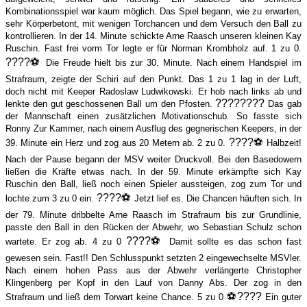
Kombinationsspiel war kaum möglich. Das Spiel begann, wie zu erwarten,
sehr Körperbetont, mit wenigen Torchancen und dem Versuch den Ball zu
kontrollieren. In der 14. Minute schickte Arne Raasch unseren kleinen Kay
Ruschin. Fast frei vorm Tor legte er für Norman Krombholz auf. 1 zu 0.
????
⚽️
Die Freude hielt bis zur 30. Minute. Nach einem Handspiel im
Strafraum, zeigte der Schiri auf den Punkt. Das 1 zu 1 lag in der Luft,
doch nicht mit Keeper Radoslaw Ludwikowski. Er hob nach links ab und
????
????
lenkte den gut geschossenen Ball um den Pfosten.
Das gab
der Mannschaft einen zusätzlichen Motivationschub. So fasste sich
Ronny Zur Kammer, nach einem Ausflug des gegnerischen Keepers, in der
????
⚽️
39. Minute ein Herz und zog aus 20 Metern ab. 2 zu 0.
Halbzeit!
Nach der Pause begann der MSV weiter Druckvoll. Bei den Basedowern
ließen die Kräfte etwas nach. In der 59. Minute erkämpfte sich Kay
Ruschin den Ball, ließ noch einen Spieler aussteigen, zog zum Tor und
????
⚽️
lochte zum 3 zu 0 ein.
Jetzt lief es. Die Chancen häuften sich. In
der 79. Minute dribbelte Arne Raasch im Strafraum bis zur Grundlinie,
passte den Ball in den Rücken der Abwehr, wo Sebastian Schulz schon
????
⚽️
wartete. Er zog ab. 4 zu 0
Damit sollte es das schon fast
gewesen sein. Fast!! Den Schlusspunkt setzten 2 eingewechselte MSVler.
Nach einem hohen Pass aus der Abwehr verlängerte Christopher
Klingenberg per Kopf in den Lauf von Danny Abs. Der zog in den
⚽️
????
Strafraum und ließ dem Torwart keine Chance. 5 zu 0
Ein guter