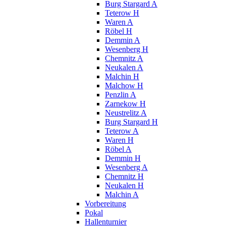
Burg Stargard A
Teterow H
Waren A
Röbel H
Demmin A
Wesenberg H
Chemnitz A
Neukalen A
Malchin H
Malchow H
Penzlin A
Zarnekow H
Neustrelitz A
Burg Stargard H
Teterow A
Waren H
Röbel A
Demmin H
Wesenberg A
Chemnitz H
Neukalen H
Malchin A
Vorbereitung
Pokal
Hallenturnier