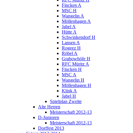
Fincken A
MSC H
Wangelin A
Möllenhagen A
Jabel A
Hütte A
Schwinkendorf H
Lansen A
Rogeez H
Röbel A
Grabowhöfe H
RFC Müritz A
Fincken H
MSC A
Wangelin H
Möllenhagen H
Klink A
Jabel H
Spielplan Zweite
Alte Herren
Meisterschaft 2012-13
D-Junioren
Meisterschaft 2012-13
Dorffest 2013