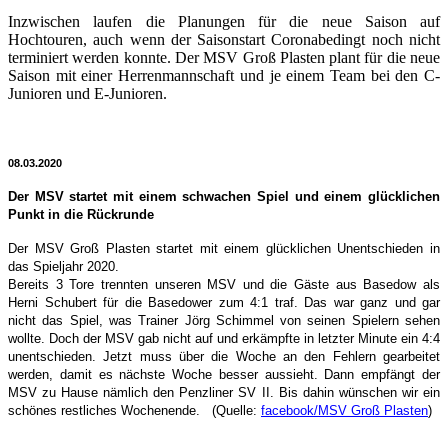
Inzwischen laufen die Planungen für die neue Saison auf
Hochtouren, auch wenn der Saisonstart Coronabedingt noch nicht
terminiert werden konnte. Der MSV Groß Plasten plant für die neue
Saison mit einer Herrenmannschaft und je einem Team bei den C-
Junioren und E-Junioren.
08.03.2020
Der MSV startet mit einem schwachen Spiel und einem glücklichen
Punkt in die Rückrunde
Der MSV Groß Plasten startet mit einem glücklichen Unentschieden in
das Spieljahr 2020.
Bereits 3 Tore trennten unseren MSV und die Gäste aus Basedow als
Herni Schubert für die Basedower zum 4:1 traf. Das war ganz und gar
nicht das Spiel, was Trainer Jörg Schimmel von seinen Spielern sehen
wollte. Doch der MSV gab nicht auf und erkämpfte in letzter Minute ein 4:4
unentschieden. Jetzt muss über die Woche an den Fehlern gearbeitet
werden, damit es nächste Woche besser aussieht. Dann empfängt der
MSV zu Hause nämlich den Penzliner SV II. Bis dahin wünschen wir ein
schönes restliches Wochenende.
(Quelle:
facebook/MSV Groß Plasten
)