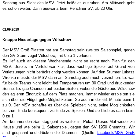
Sonntag aus Sicht des MSV. Jetzt heißt es ausruhen. Am Mittwoch geht
es schon weiter. Dann auswärts beim Penzliner SV, ab 20 Uhr.
02.09.2019
Knappe Niederlage gegen Völschow
Der MSV Groß Plasten hat am Samstag sein zweites Saisonspiel, gegen
den SV Sturmvogel Völschow, mit 0 zu 1 verloren.
Es lief auch an diesem Wochenende nicht so recht nach Plan für den
MSV. Bereits im Vorfeld war klar, dass wichtige Spieler auf Grund von
Verletzungen nicht berücksichtigt werden können. Auf den Stürmer Lukasz
Wronka musste der MSV dann am Samstag auch noch verzichten. Es war
für beide Teams nicht leicht bei Temperaturen um 30 Grad und drückender
Sonne. Es gab
Chancen auf beiden Seiten, wobei die Gäste aus Völschow
den agileren Eindruck auf dem Platz machen. Immer wieder erspielten sie
sich über die Flügel gute Möglichkeiten. So auch in der 68. Minute beim 1
zu 0. Der MSV schaffte es über die Spielzeit nicht, seine Möglichkeiten
bis zum Ende konsequent zu Ende zu Spielen. Und so blieb es dann beim
0 zu 1.
Am kommenden Samstag geht es weiter im Pokal. Dieses Mal wieder zu
Hause und wie beim 1. Saisonspiel, gegen den SV 1950 Chemnitz. Wir
sind gespannt und drücken die Daumen.
(Quelle:
facebook/MSV Groß