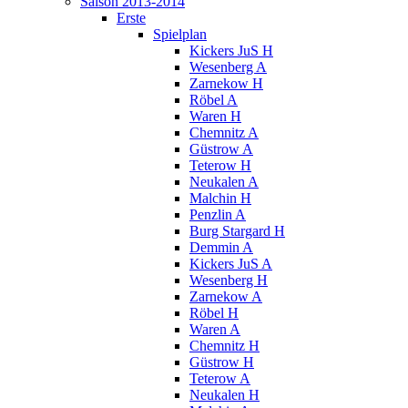
Saison 2013-2014
Erste
Spielplan
Kickers JuS H
Wesenberg A
Zarnekow H
Röbel A
Waren H
Chemnitz A
Güstrow A
Teterow H
Neukalen A
Malchin H
Penzlin A
Burg Stargard H
Demmin A
Kickers JuS A
Wesenberg H
Zarnekow A
Röbel H
Waren A
Chemnitz H
Güstrow H
Teterow A
Neukalen H