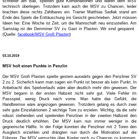
schneller am Ball, spielten gute Kombinationen und waren dem MSV
technisch überlegen. Trotzdem kam auch der MSV zu Chancen, leider
brachte
n diese nichts Zählbares ein. Trainer Matthias Sedlak stand am
Ende des Spiels die Enttäuschung ins Gesicht geschrieben. Jetzt müssen
Ideen her. Eine Woche ist Zeit, um die Mannschaft neu einzustellen. Am
Samstag ist der Demminer SV zu Gast in Plasten. Wir sind gespannt.
(Quelle:
facebook/MSV Groß Plasten
)
03.10.2019
MSV holt einen Punkte in Penzlin
Der MSV Groß Plasten spielte gestern auswärts gegen den Penzliner SV
2 zu 2. Sicherlich kann man sagen ein Punkt ist besser als kein Punkt. In
Anbetracht des Spielverlaufs wäre aber deutlich mehr drin gewesen. Der
MSV begann in der ersten Habzeit nicht sehr gut. Viele Fehler im
Passspiel, wenig Druck nach vorne. Man hatte das Gefühl, die
Handbremse wäre angezogen gewesen. Trotzdem gelang es durch zwei
sehr gute Einzelaktionen 2 wichtige Tore zu erzielen. Wichtig, da die sehr
robust stehenden und spielenden Penzliner in der zweiten Halbzeit den
Druck deutlich erhöhten. Der MSV kam nun immer weniger in die
gegnerische Hälfte. In der Folge konnten die Penzliner mit 2 Toren den
Ausgleich erziehlen und drängten nun durch die Motivation auf die
Führung. Der MSV versuchte über Konter noch zu Chancen zu kommen,