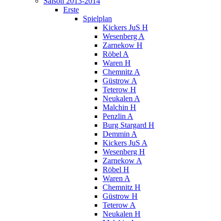
Saison 2013-2014
Erste
Spielplan
Kickers JuS H
Wesenberg A
Zarnekow H
Röbel A
Waren H
Chemnitz A
Güstrow A
Teterow H
Neukalen A
Malchin H
Penzlin A
Burg Stargard H
Demmin A
Kickers JuS A
Wesenberg H
Zarnekow A
Röbel H
Waren A
Chemnitz H
Güstrow H
Teterow A
Neukalen H