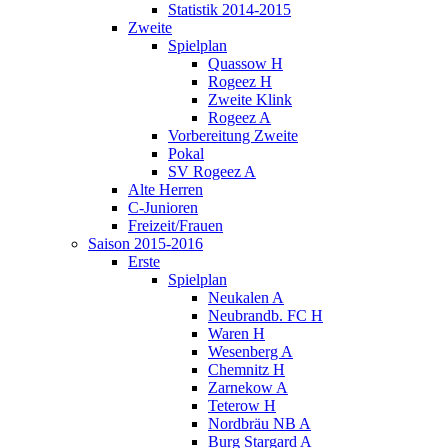
Statistik 2014-2015
Zweite
Spielplan
Quassow H
Rogeez H
Zweite Klink
Rogeez A
Vorbereitung Zweite
Pokal
SV Rogeez A
Alte Herren
C-Junioren
Freizeit/Frauen
Saison 2015-2016
Erste
Spielplan
Neukalen A
Neubrandb. FC H
Waren H
Wesenberg A
Chemnitz H
Zarnekow A
Teterow H
Nordbräu NB A
Burg Stargard A