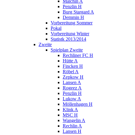
Malchin A
Penzlin H
Burg Stargard A
Demmin H
Vorbereitung Sommer
Pokal
Vorbereitung Winter
Statistk 2013/2014
Zweite
Spielplan Zweite
Rechliner FC H
Hütte A
Fincken H
Röbel A
Zepkow H
Lansen A
Rogeez A
Penzlin H
Lukow A
Möllenhagen H
Klink A
MSC H
Wangelin A
Rechlin A
Lansen H