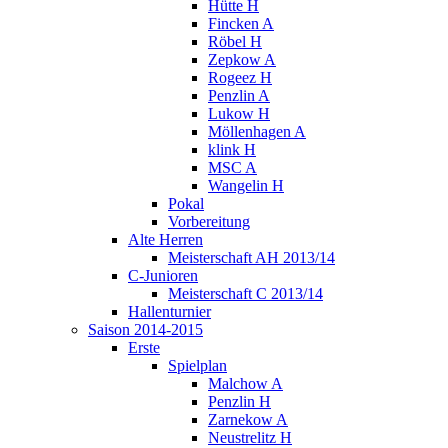
Hütte H
Fincken A
Röbel H
Zepkow A
Rogeez H
Penzlin A
Lukow H
Möllenhagen A
klink H
MSC A
Wangelin H
Pokal
Vorbereitung
Alte Herren
Meisterschaft AH 2013/14
C-Junioren
Meisterschaft C 2013/14
Hallenturnier
Saison 2014-2015
Erste
Spielplan
Malchow A
Penzlin H
Zarnekow A
Neustrelitz H