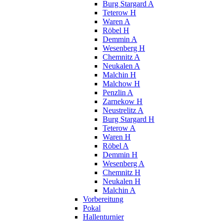
Burg Stargard A
Teterow H
Waren A
Röbel H
Demmin A
Wesenberg H
Chemnitz A
Neukalen A
Malchin H
Malchow H
Penzlin A
Zarnekow H
Neustrelitz A
Burg Stargard H
Teterow A
Waren H
Röbel A
Demmin H
Wesenberg A
Chemnitz H
Neukalen H
Malchin A
Vorbereitung
Pokal
Hallenturnier