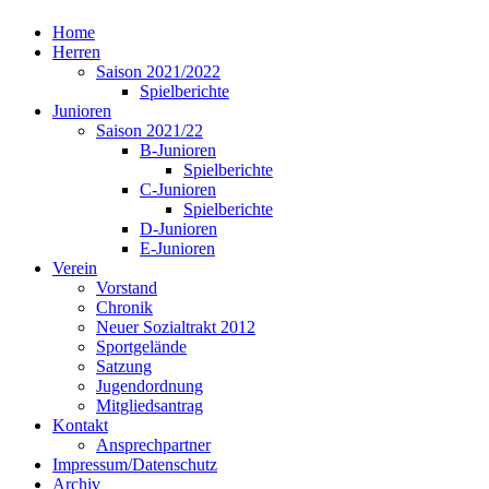
Home
Herren
Saison 2021/2022
Spielberichte
Junioren
Saison 2021/22
B-Junioren
Spielberichte
C-Junioren
Spielberichte
D-Junioren
E-Junioren
Verein
Vorstand
Chronik
Neuer Sozialtrakt 2012
Sportgelände
Satzung
Jugendordnung
Mitgliedsantrag
Kontakt
Ansprechpartner
Impressum/Datenschutz
Archiv