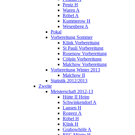
Pentz H
Waren A
Röbel A
Kummerow H
Wesenberg A
Pokal
Vorbereitung Sommer
Klink Vorbereitung
St Pauli Vorbereitung
Rosenow Vorbereitung
Cölpin Vorbereitung
Malchow Vorbereitung
Vorbereitung Winter 2013
Malchow II
Statistik 2012/2013
Zweite
Meisterschaft 2012-13
Hütte II Heim
Schwinkendorf A
Lansen H
Rogeez A
Röbel H
Klink H
Grabowhöfe A
RFC Müritz H