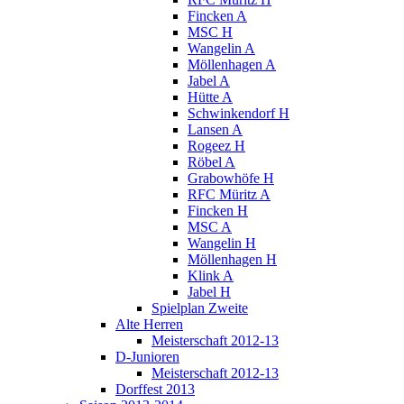
Fincken A
MSC H
Wangelin A
Möllenhagen A
Jabel A
Hütte A
Schwinkendorf H
Lansen A
Rogeez H
Röbel A
Grabowhöfe H
RFC Müritz A
Fincken H
MSC A
Wangelin H
Möllenhagen H
Klink A
Jabel H
Spielplan Zweite
Alte Herren
Meisterschaft 2012-13
D-Junioren
Meisterschaft 2012-13
Dorffest 2013