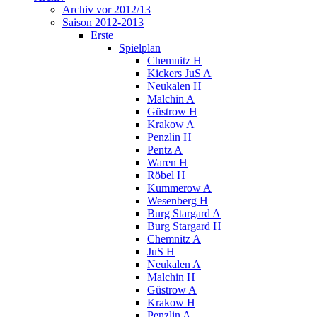
Archiv vor 2012/13
Saison 2012-2013
Erste
Spielplan
Chemnitz H
Kickers JuS A
Neukalen H
Malchin A
Güstrow H
Krakow A
Penzlin H
Pentz A
Waren H
Röbel H
Kummerow A
Wesenberg H
Burg Stargard A
Burg Stargard H
Chemnitz A
JuS H
Neukalen A
Malchin H
Güstrow A
Krakow H
Penzlin A