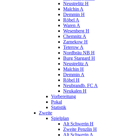
Neustrelitz H
Malchin A
Demmin H
Röbel A
Waren A
Wesenberg H
Chemnitz A
Zarnekow H
Teterow A
Nordbräu NB H
Burg Stargard H
Neustrelitz A
Malchin H
Demmin A
Röbel H
Neubrandb. FC A
Neukalen H
Vorbereitung
Pokal
Statistik
Zweite
Spielplan
Alt Schwerin H
Zweite Penzlin H
Alt Schwerin A