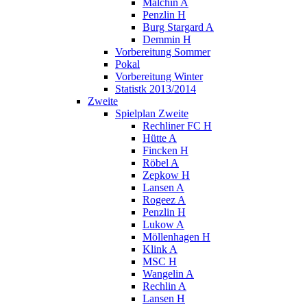
Malchin A
Penzlin H
Burg Stargard A
Demmin H
Vorbereitung Sommer
Pokal
Vorbereitung Winter
Statistk 2013/2014
Zweite
Spielplan Zweite
Rechliner FC H
Hütte A
Fincken H
Röbel A
Zepkow H
Lansen A
Rogeez A
Penzlin H
Lukow A
Möllenhagen H
Klink A
MSC H
Wangelin A
Rechlin A
Lansen H