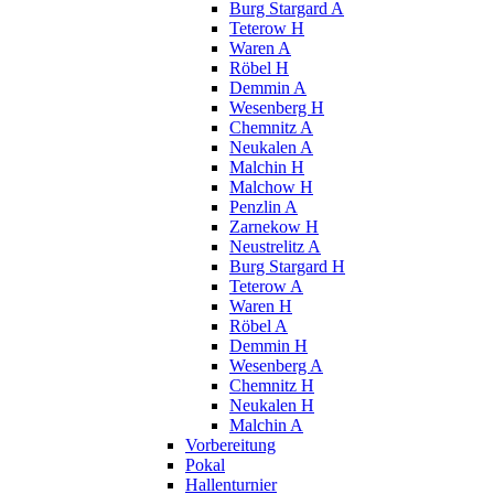
Burg Stargard A
Teterow H
Waren A
Röbel H
Demmin A
Wesenberg H
Chemnitz A
Neukalen A
Malchin H
Malchow H
Penzlin A
Zarnekow H
Neustrelitz A
Burg Stargard H
Teterow A
Waren H
Röbel A
Demmin H
Wesenberg A
Chemnitz H
Neukalen H
Malchin A
Vorbereitung
Pokal
Hallenturnier