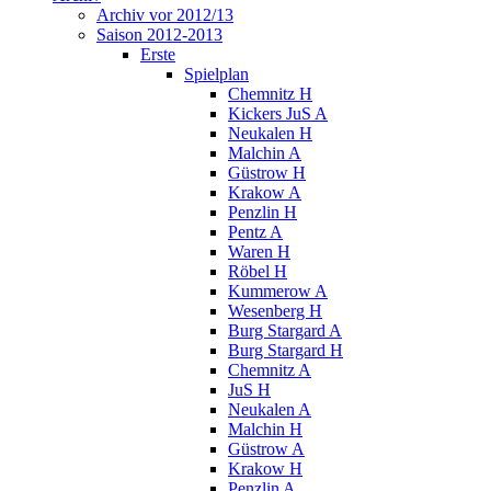
Archiv vor 2012/13
Saison 2012-2013
Erste
Spielplan
Chemnitz H
Kickers JuS A
Neukalen H
Malchin A
Güstrow H
Krakow A
Penzlin H
Pentz A
Waren H
Röbel H
Kummerow A
Wesenberg H
Burg Stargard A
Burg Stargard H
Chemnitz A
JuS H
Neukalen A
Malchin H
Güstrow A
Krakow H
Penzlin A