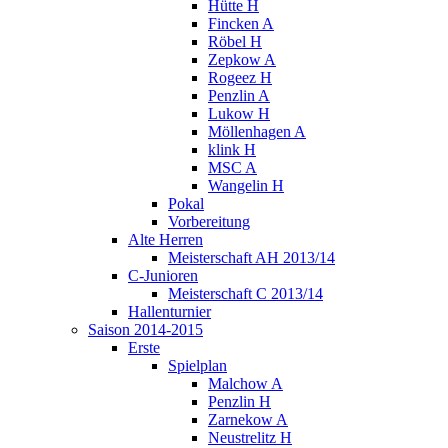
Hütte H
Fincken A
Röbel H
Zepkow A
Rogeez H
Penzlin A
Lukow H
Möllenhagen A
klink H
MSC A
Wangelin H
Pokal
Vorbereitung
Alte Herren
Meisterschaft AH 2013/14
C-Junioren
Meisterschaft C 2013/14
Hallenturnier
Saison 2014-2015
Erste
Spielplan
Malchow A
Penzlin H
Zarnekow A
Neustrelitz H