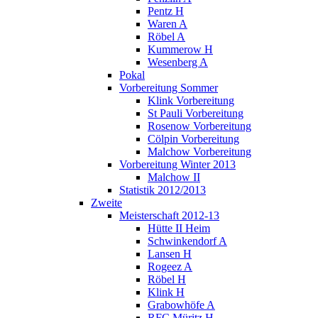
Pentz H
Waren A
Röbel A
Kummerow H
Wesenberg A
Pokal
Vorbereitung Sommer
Klink Vorbereitung
St Pauli Vorbereitung
Rosenow Vorbereitung
Cölpin Vorbereitung
Malchow Vorbereitung
Vorbereitung Winter 2013
Malchow II
Statistik 2012/2013
Zweite
Meisterschaft 2012-13
Hütte II Heim
Schwinkendorf A
Lansen H
Rogeez A
Röbel H
Klink H
Grabowhöfe A
RFC Müritz H