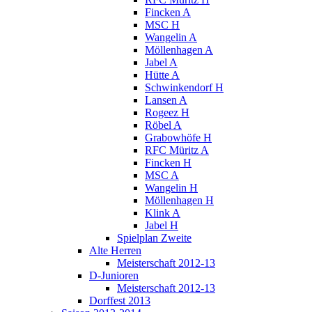
Fincken A
MSC H
Wangelin A
Möllenhagen A
Jabel A
Hütte A
Schwinkendorf H
Lansen A
Rogeez H
Röbel A
Grabowhöfe H
RFC Müritz A
Fincken H
MSC A
Wangelin H
Möllenhagen H
Klink A
Jabel H
Spielplan Zweite
Alte Herren
Meisterschaft 2012-13
D-Junioren
Meisterschaft 2012-13
Dorffest 2013