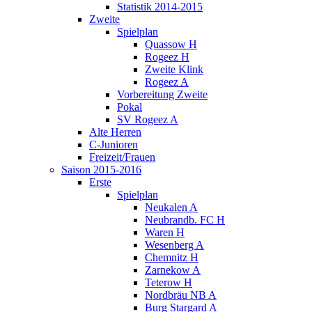
Statistik 2014-2015
Zweite
Spielplan
Quassow H
Rogeez H
Zweite Klink
Rogeez A
Vorbereitung Zweite
Pokal
SV Rogeez A
Alte Herren
C-Junioren
Freizeit/Frauen
Saison 2015-2016
Erste
Spielplan
Neukalen A
Neubrandb. FC H
Waren H
Wesenberg A
Chemnitz H
Zarnekow A
Teterow H
Nordbräu NB A
Burg Stargard A