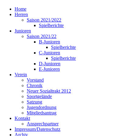
Home
Herren
Saison 2021/2022
Spielberichte
Junioren
Saison 2021/22
B-Junioren
Spielberichte
C-Junioren
Spielberichte
D-Junioren
E-Junioren
Verein
Vorstand
Chronik
Neuer Sozialtrakt 2012
Sportgelände
Satzung
Jugendordnung
Mitgliedsantrag
Kontakt
Ansprechpartner
Impressum/Datenschutz
Archiv