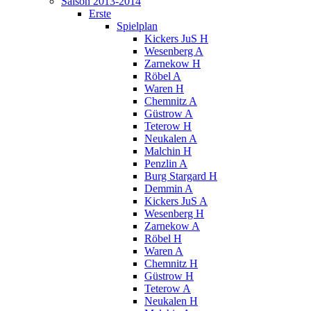
Saison 2013-2014
Erste
Spielplan
Kickers JuS H
Wesenberg A
Zarnekow H
Röbel A
Waren H
Chemnitz A
Güstrow A
Teterow H
Neukalen A
Malchin H
Penzlin A
Burg Stargard H
Demmin A
Kickers JuS A
Wesenberg H
Zarnekow A
Röbel H
Waren A
Chemnitz H
Güstrow H
Teterow A
Neukalen H