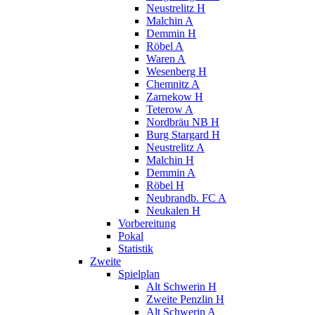
Neustrelitz H
Malchin A
Demmin H
Röbel A
Waren A
Wesenberg H
Chemnitz A
Zarnekow H
Teterow A
Nordbräu NB H
Burg Stargard H
Neustrelitz A
Malchin H
Demmin A
Röbel H
Neubrandb. FC A
Neukalen H
Vorbereitung
Pokal
Statistik
Zweite
Spielplan
Alt Schwerin H
Zweite Penzlin H
Alt Schwerin A