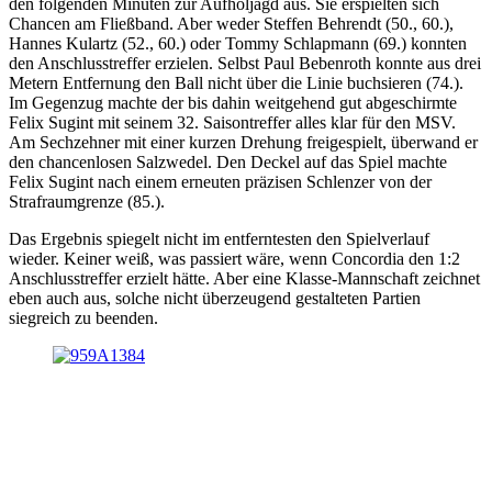
den folgenden Minuten zur Aufholjagd aus. Sie erspielten sich
Chancen am Fließband. Aber weder Steffen Behrendt (50., 60.),
Hannes Kulartz (52., 60.) oder Tommy Schlapmann (69.) konnten
den Anschlusstreffer erzielen. Selbst Paul Bebenroth konnte aus drei
Metern Entfernung den Ball nicht über die Linie buchsieren (74.).
Im Gegenzug machte der bis dahin weitgehend gut abgeschirmte
Felix Sugint mit seinem 32. Saisontreffer alles klar für den MSV.
Am Sechzehner mit einer kurzen Drehung freigespielt, überwand er
den chancenlosen Salzwedel. Den Deckel auf das Spiel machte
Felix Sugint nach einem erneuten präzisen Schlenzer von der
Strafraumgrenze (85.).
Das Ergebnis spiegelt nicht im entferntesten den Spielverlauf
wieder. Keiner weiß, was passiert wäre, wenn Concordia den 1:2
Anschlusstreffer erzielt hätte. Aber eine Klasse-Mannschaft zeichnet
eben auch aus, solche nicht überzeugend gestalteten Partien
siegreich zu beenden.