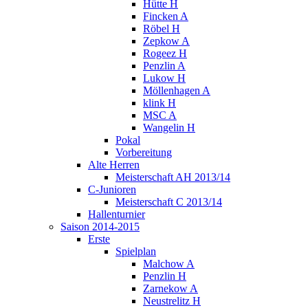
Hütte H
Fincken A
Röbel H
Zepkow A
Rogeez H
Penzlin A
Lukow H
Möllenhagen A
klink H
MSC A
Wangelin H
Pokal
Vorbereitung
Alte Herren
Meisterschaft AH 2013/14
C-Junioren
Meisterschaft C 2013/14
Hallenturnier
Saison 2014-2015
Erste
Spielplan
Malchow A
Penzlin H
Zarnekow A
Neustrelitz H