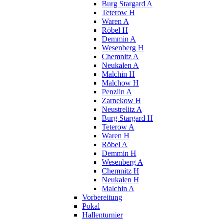
Burg Stargard A
Teterow H
Waren A
Röbel H
Demmin A
Wesenberg H
Chemnitz A
Neukalen A
Malchin H
Malchow H
Penzlin A
Zarnekow H
Neustrelitz A
Burg Stargard H
Teterow A
Waren H
Röbel A
Demmin H
Wesenberg A
Chemnitz H
Neukalen H
Malchin A
Vorbereitung
Pokal
Hallenturnier