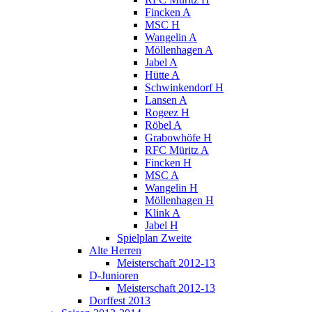
Fincken A
MSC H
Wangelin A
Möllenhagen A
Jabel A
Hütte A
Schwinkendorf H
Lansen A
Rogeez H
Röbel A
Grabowhöfe H
RFC Müritz A
Fincken H
MSC A
Wangelin H
Möllenhagen H
Klink A
Jabel H
Spielplan Zweite
Alte Herren
Meisterschaft 2012-13
D-Junioren
Meisterschaft 2012-13
Dorffest 2013