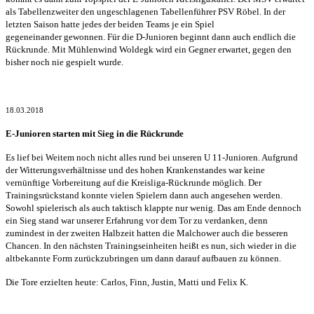
als Tabellenzweiter den ungeschlagenen Tabellenführer PSV Röbel. In der
letzten Saison hatte jedes der beiden Teams je ein Spiel
gegeneinander gewonnen. Für die D-Junioren beginnt dann auch endlich die
Rückrunde. Mit Mühlenwind Woldegk wird ein Gegner erwartet, gegen den
bisher noch nie gespielt wurde.
18.03.2018
E-Junioren starten mit Sieg in die Rückrunde
Es lief bei Weitem noch nicht alles rund bei unseren U 11-Junioren. Aufgrund
der Witterungsverhältnisse und des hohen Krankenstandes war keine
vernünftige Vorbereitung auf die Kreisliga-Rückrunde möglich. Der
Trainingsrückstand konnte vielen Spielern dann auch angesehen werden.
Sowohl spielerisch als auch taktisch klappte nur wenig. Das am Ende dennoch
ein Sieg stand war unserer Erfahrung vor dem Tor zu verdanken, denn
zumindest in der zweiten Halbzeit hatten die Malchower auch die besseren
Chancen. In den nächsten Trainingseinheiten heißt es nun, sich wieder in die
altbekannte Form zurückzubringen um dann darauf aufbauen zu können.
Die Tore erzielten heute: Carlos, Finn, Justin, Matti und Felix K.