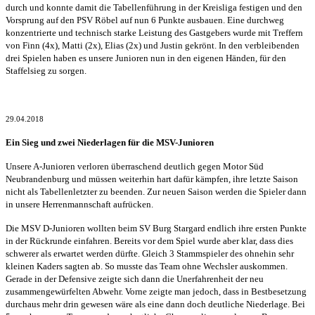
durch und konnte damit die Tabellenführung in der Kreisliga festigen und den
Vorsprung auf den PSV Röbel auf nun 6 Punkte ausbauen. Eine durchweg
konzentrierte und technisch starke Leistung des Gastgebers wurde mit Treffern
von Finn (4x), Matti (2x), Elias (2x) und Justin gekrönt. In den verbleibenden
drei Spielen haben es unsere Junioren nun in den eigenen Händen, für den
Staffelsieg zu sorgen.
29.04.2018
Ein Sieg und zwei Niederlagen für die MSV-Junioren
Unsere A-Junioren verloren überraschend deutlich gegen Motor Süd
Neubrandenburg und müssen weiterhin hart dafür kämpfen, ihre letzte Saison
nicht als Tabellenletzter zu beenden. Zur neuen Saison werden die Spieler dann
in unsere Herrenmannschaft aufrücken.
Die MSV D-Junioren wollten beim SV Burg Stargard endlich ihre ersten Punkte
in der Rückrunde einfahren. Bereits vor dem Spiel wurde aber klar, dass dies
schwerer als erwartet werden dürfte. Gleich 3 Stammspieler des ohnehin sehr
kleinen Kaders sagten ab. So musste das Team ohne Wechsler auskommen.
Gerade in der Defensive zeigte sich dann die Unerfahrenheit der neu
zusammengewürfelten Abwehr. Vorne zeigte man jedoch, dass in Bestbesetzung
durchaus mehr drin gewesen wäre als eine dann doch deutliche Niederlage. Bei