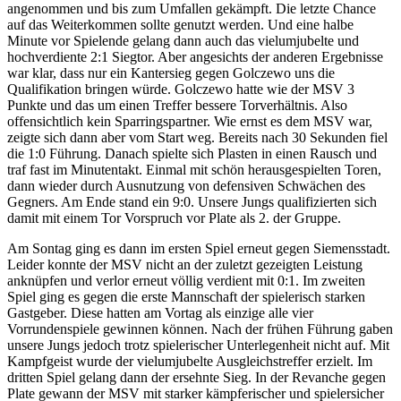
angenommen und bis zum Umfallen gekämpft. Die letzte Chance
auf das Weiterkommen sollte genutzt werden. Und eine halbe
Minute vor Spielende gelang dann auch das vielumjubelte und
hochverdiente 2:1 Siegtor. Aber angesichts der anderen Ergebnisse
war klar, dass nur ein Kantersieg gegen Golczewo uns die
Qualifikation bringen würde. Golczewo hatte wie der MSV 3
Punkte und das um einen Treffer bessere Torverhältnis. Also
offensichtlich kein Sparringspartner. Wie ernst es dem MSV war,
zeigte sich dann aber vom Start weg. Bereits nach 30 Sekunden fiel
die 1:0 Führung. Danach spielte sich Plasten in einen Rausch und
traf fast im Minutentakt. Einmal mit schön herausgespielten Toren,
dann wieder durch Ausnutzung von defensiven Schwächen des
Gegners. Am Ende stand ein 9:0. Unsere Jungs qualifizierten sich
damit mit einem Tor Vorspruch vor Plate als 2. der Gruppe.
Am Sontag ging es dann im ersten Spiel erneut gegen Siemensstadt.
Leider konnte der MSV nicht an der zuletzt gezeigten Leistung
anknüpfen und verlor erneut völlig verdient mit 0:1. Im zweiten
Spiel ging es gegen die erste Mannschaft der spielerisch starken
Gastgeber. Diese hatten am Vortag als einzige alle vier
Vorrundenspiele gewinnen können. Nach der frühen Führung gaben
unsere Jungs jedoch trotz spielerischer Unterlegenheit nicht auf. Mit
Kampfgeist wurde der vielumjubelte Ausgleichstreffer erzielt. Im
dritten Spiel gelang dann der ersehnte Sieg. In der Revanche gegen
Plate gewann der MSV mit starker kämpferischer und spielersicher