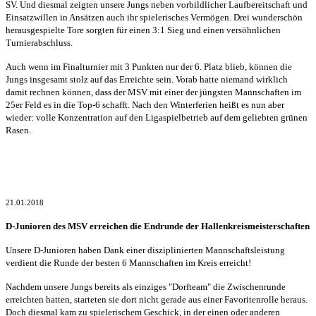
SV. Und diesmal zeigten unsere Jungs neben vorbildlicher Laufbereitschaft und
Einsatzwillen in Ansätzen auch ihr spielerisches Vermögen. Drei wunderschön
herausgespielte Tore sorgten für einen 3:1 Sieg und einen versöhnlichen
Turnierabschluss.
Auch wenn im Finalturnier mit 3 Punkten nur der 6. Platz blieb, können die
Jungs insgesamt stolz auf das Erreichte sein. Vorab hatte niemand wirklich
damit rechnen können, dass der MSV mit einer der jüngsten Mannschaften im
25er Feld es in die Top-6 schafft. Nach den Winterferien heißt es nun aber
wieder: volle Konzentration auf den Ligaspielbetrieb auf dem geliebten grünen
Rasen.
21.01.2018
D-Junioren des MSV erreichen die Endrunde der Hallenkreismeisterschaften
Unsere D-Junioren haben Dank einer disziplinierten Mannschaftsleistung
verdient die Runde der besten 6 Mannschaften im Kreis erreicht!
Nachdem unsere Jungs bereits als einziges "Dorfteam" die Zwischenrunde
erreichten hatten, starteten sie dort nicht gerade aus einer Favoritenrolle heraus.
Doch diesmal kam zu spielerischem Geschick, in der einen oder anderen