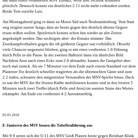
sah dann einen veränderten MSV. Einsatz, Wille und Technik stimmten
plötzlich. Dennoch konnte ein deutliches 2:11 nicht mehr verhindert werden.
Beide Tore erzielte Luis.
Am Montagabend ging es dann zu Motor Süd nach Neubrandenburg. Vom Start
weg zeigten unsere Jungs, dass sie heute gegen den deutlich älteren Gegner
etwas reißen wollen. Spielerisch konnte schon fast wieder an alte Zeiten
angeknüpft werden. Das wichtigste aber: der Einsatz stimmte. Das
Zweikampfverhalten gegen die oft größeren Gegner war vorbildlich. Obwohl
viele Chancen ungenutzt blieben, ging es mit einer verdienten 1:0 Führung
durch Pelle in die Pause. In der zweiten Halbzeit dann ein ähnliches Bild.
Nachdem Aron nach einer Ecke zum 2:0 abstaubte, kamen die Gastgeber aber
noch mal zurück. Als sie 7 Minuten vor dem Ende nach einem Standard vor dem
Plastener Tor deutlich schneller reagierten als die überraschten Gäste und zum
2:2 trafen, schwante den mitgereisten Verwandten der MSV-Spieler böses. Doch
es war der MSV der die letzten Kräfte mobilisieren konnte und in den letzten 5
Minuten noch zwei Treffer (durch Pelle und Aron) im warsten Sinne des Wortes
erkämpfte. Am Ende ein verdienter 4:2 Auswärtserfolg.
05.05.2018
E-Junioren des MSV bauen die Tabellenführung aus
Mit 9:0 setzte sich die U-11 des MSV Groß Plasten heute gegen Beinhart Klink