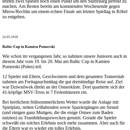
letzten zwei Spielen noch einen Punkt um den Staffelsieg perfekt zu
machen. Am Besten bereits am kommenden Wochenende gegen
Mirow/Rechlin um einem echten Finale am letzten Spieltag in Röbel
zu entgehen.
24.05.2018
Baltic-Cup in Kamien Pomorski
Wie schon im vergangenen Jahr, so nahmen unsere Junioren auch in
diesem Jahr vom 19. bis 20. Mai am Baltic Cup in Kamien
Pomorski (Polen) teil.
12 Spieler mit Eltern, Geschwistern und dem gesamten Trainerstab
nahmen am Freitagnachmittag die gut dreistündige Reise auf. Ziel
war Dziwnówek direkt an der Ostseeküste. Dort quartierte sich der
41-köpfige MSV-Tross in 7 Ferienhäusern ein.
Bei herrlichem frühsommerlichem Wetter wurde die Anlage mit
Spielplatz, netten Grillabenden sowie Spaziergängen am Strand
(und einigen ganz Mutigen, die die eisige Ostsee zum Baden
nutzten) zu Teambildungszwecken genutzt. Gerade die Spieler
schweißt ein solches Erlebnis noch mehr zusammen. Aber auch für
die Eltern war es wieder ein tolles Erlebnis.