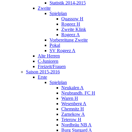
Statistik 2014-2015
Zweite
Spielplan
Quassow H
Rogeez H
Zweite Klink
Rogeez A
Vorbereitung Zweite
Pokal
SV Rogeez A
Alte Herren
C-Junioren
Freizeit/Frauen
Saison 2015-2016
Erste
Spielplan
Neukalen A
Neubrandb. FC H
Waren H
Wesenberg A
Chemnitz H
Zarnekow A
Teterow H
Nordbräu NB A
Burg Stargard A