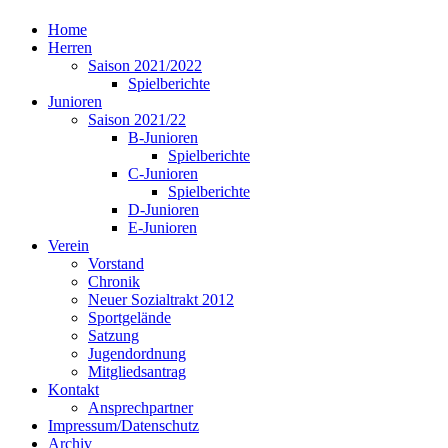
Home
Herren
Saison 2021/2022
Spielberichte
Junioren
Saison 2021/22
B-Junioren
Spielberichte
C-Junioren
Spielberichte
D-Junioren
E-Junioren
Verein
Vorstand
Chronik
Neuer Sozialtrakt 2012
Sportgelände
Satzung
Jugendordnung
Mitgliedsantrag
Kontakt
Ansprechpartner
Impressum/Datenschutz
Archiv