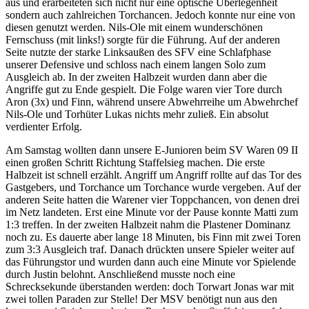
aus und erarbeiteten sich nicht nur eine optische Überlegenheit
sondern auch zahlreichen Torchancen. Jedoch konnte nur eine von
diesen genutzt werden. Nils-Ole mit einem wunderschönen
Fernschuss (mit links!) sorgte für die Führung. Auf der anderen
Seite nutzte der starke Linksaußen des SFV eine Schlafphase
unserer Defensive und schloss nach einem langen Solo zum
Ausgleich ab. In der zweiten Halbzeit wurden dann aber die
Angriffe gut zu Ende gespielt. Die Folge waren vier Tore durch
Aron (3x) und Finn, während unsere Abwehrreihe um Abwehrchef
Nils-Ole und Torhüter Lukas nichts mehr zuließ. Ein absolut
verdienter Erfolg.
Am Samstag wollten dann unsere E-Junioren beim SV Waren 09 II
einen großen Schritt Richtung Staffelsieg machen. Die erste
Halbzeit ist schnell erzählt. Angriff um Angriff rollte auf das Tor des
Gastgebers, und Torchance um Torchance wurde vergeben. Auf der
anderen Seite hatten die Warener vier Toppchancen, von denen drei
im Netz landeten. Erst eine Minute vor der Pause konnte Matti zum
1:3 treffen. In der zweiten Halbzeit nahm die Plastener Dominanz
noch zu. Es dauerte aber lange 18 Minuten, bis Finn mit zwei Toren
zum 3:3 Ausgleich traf. Danach drückten unsere Spieler weiter auf
das Führungstor und wurden dann auch eine Minute vor Spielende
durch Justin belohnt. Anschließend musste noch eine
Schrecksekunde überstanden werden: doch Torwart Jonas war mit
zwei tollen Paraden zur Stelle! Der MSV benötigt nun aus den