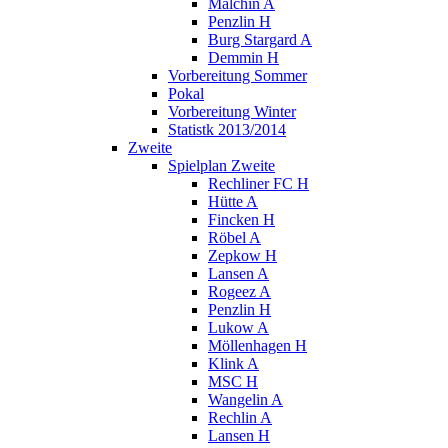
Malchin A
Penzlin H
Burg Stargard A
Demmin H
Vorbereitung Sommer
Pokal
Vorbereitung Winter
Statistk 2013/2014
Zweite
Spielplan Zweite
Rechliner FC H
Hütte A
Fincken H
Röbel A
Zepkow H
Lansen A
Rogeez A
Penzlin H
Lukow A
Möllenhagen H
Klink A
MSC H
Wangelin A
Rechlin A
Lansen H