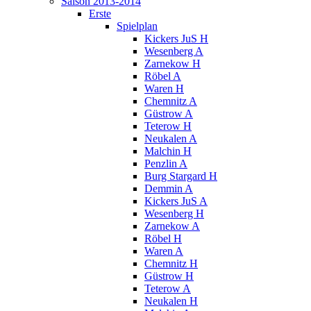
Saison 2013-2014
Erste
Spielplan
Kickers JuS H
Wesenberg A
Zarnekow H
Röbel A
Waren H
Chemnitz A
Güstrow A
Teterow H
Neukalen A
Malchin H
Penzlin A
Burg Stargard H
Demmin A
Kickers JuS A
Wesenberg H
Zarnekow A
Röbel H
Waren A
Chemnitz H
Güstrow H
Teterow A
Neukalen H