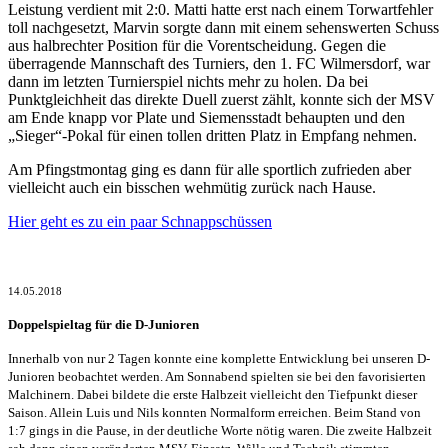
Leistung verdient mit 2:0. Matti hatte erst nach einem Torwartfehler
toll nachgesetzt, Marvin sorgte dann mit einem sehenswerten Schuss
aus halbrechter Position für die Vorentscheidung. Gegen die
überragende Mannschaft des Turniers, den 1. FC Wilmersdorf, war
dann im letzten Turnierspiel nichts mehr zu holen. Da bei
Punktgleichheit das direkte Duell zuerst zählt, konnte sich der MSV
am Ende knapp vor Plate und Siemensstadt behaupten und den
„Sieger“-Pokal für einen tollen dritten Platz in Empfang nehmen.
Am Pfingstmontag ging es dann für alle sportlich zufrieden aber
vielleicht auch ein bisschen wehmütig zurück nach Hause.
Hier geht es zu ein paar Schnappschüssen
14.05.2018
Doppelspieltag für die D-Junioren
Innerhalb von nur 2 Tagen konnte eine komplette Entwicklung bei unseren D-
Junioren beobachtet werden. Am Sonnabend spielten sie bei den favorisierten
Malchinern. Dabei bildete die erste Halbzeit vielleicht den Tiefpunkt dieser
Saison. Allein Luis und Nils konnten Normalform erreichen. Beim Stand von
1:7 gings in die Pause, in der deutliche Worte nötig waren. Die zweite Halbzeit