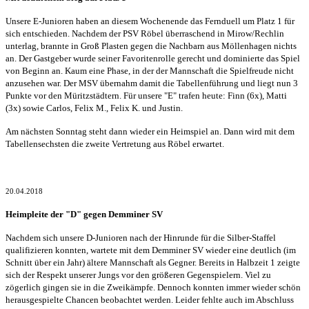
Unsere E-Junioren haben an diesem Wochenende das Fernduell um Platz 1 für
sich entschieden. Nachdem der PSV Röbel überraschend in Mirow/Rechlin
unterlag, brannte in Groß Plasten gegen die Nachbarn aus Möllenhagen nichts
an. Der Gastgeber wurde seiner Favoritenrolle gerecht und dominierte das Spiel
von Beginn an. Kaum eine Phase, in der der Mannschaft die Spielfreude nicht
anzusehen war. Der MSV übernahm damit die Tabellenführung und liegt nun 3
Punkte vor den Müritzstädtern. Für unsere "E" trafen heute: Finn (6x), Matti
(3x) sowie Carlos, Felix M., Felix K. und Justin.
Am nächsten Sonntag steht dann wieder ein Heimspiel an. Dann wird mit dem
Tabellensechsten die zweite Vertretung aus Röbel erwartet.
20.04.2018
Heimpleite der "D" gegen Demminer SV
Nachdem sich unsere D-Junioren nach der Hinrunde für die Silber-Staffel
qualifizieren konnten, wartete mit dem Demminer SV wieder eine deutlich (im
Schnitt über ein Jahr) ältere Mannschaft als Gegner. Bereits in Halbzeit 1 zeigte
sich der Respekt unserer Jungs vor den größeren Gegenspielern. Viel zu
zögerlich gingen sie in die Zweikämpfe. Dennoch konnten immer wieder schön
herausgespielte Chancen beobachtet werden. Leider fehlte auch im Abschluss