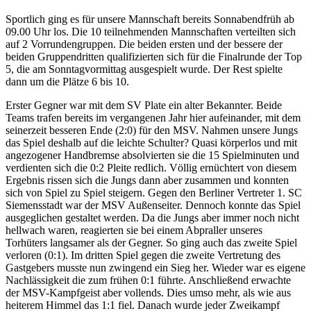
Sportlich ging es für unsere Mannschaft bereits Sonnabendfrüh ab
09.00 Uhr los. Die 10 teilnehmenden Mannschaften verteilten sich
auf 2 Vorrundengruppen. Die beiden ersten und der bessere der
beiden Gruppendritten qualifizierten sich für die Finalrunde der Top
5, die am Sonntagvormittag ausgespielt wurde. Der Rest spielte
dann um die Plätze 6 bis 10.
Erster Gegner war mit dem SV Plate ein alter Bekannter. Beide
Teams trafen bereits im vergangenen Jahr hier aufeinander, mit dem
seinerzeit besseren Ende (2:0) für den MSV. Nahmen unsere Jungs
das Spiel deshalb auf die leichte Schulter? Quasi körperlos und mit
angezogener Handbremse absolvierten sie die 15 Spielminuten und
verdienten sich die 0:2 Pleite redlich. Völlig ernüchtert von diesem
Ergebnis rissen sich die Jungs dann aber zusammen und konnten
sich von Spiel zu Spiel steigern. Gegen den Berliner Vertreter 1. SC
Siemensstadt war der MSV Außenseiter. Dennoch konnte das Spiel
ausgeglichen gestaltet werden. Da die Jungs aber immer noch nicht
hellwach waren, reagierten sie bei einem Abpraller unseres
Torhüters langsamer als der Gegner. So ging auch das zweite Spiel
verloren (0:1). Im dritten Spiel gegen die zweite Vertretung des
Gastgebers musste nun zwingend ein Sieg her. Wieder war es eigene
Nachlässigkeit die zum frühen 0:1 führte. Anschließend erwachte
der MSV-Kampfgeist aber vollends. Dies umso mehr, als wie aus
heiterem Himmel das 1:1 fiel. Danach wurde jeder Zweikampf