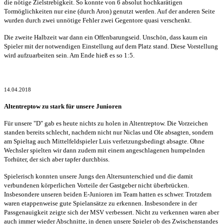
die nötige Zielstrebigkeit. So konnte von 6 absolut hochkarätigen
Tormöglichkeiten nur eine (durch Aron) genutzt werden. Auf der anderen Seite
wurden durch zwei unnötige Fehler zwei Gegentore quasi verschenkt.
Die zweite Halbzeit war dann ein Offenbarungseid. Unschön, dass kaum ein
Spieler mit der notwendigen Einstellung auf dem Platz stand. Diese Vorstellung
wird aufzuarbeiten sein. Am Ende hieß es so 1:5.
14.04.2018
Altentreptow zu stark für unsere Junioren
Für unsere "D" gab es heute nichts zu holen in Altentreptow. Die Vorzeichen
standen bereits schlecht, nachdem nicht nur Niclas und Ole absagten, sondern
am Spieltag auch Mittelfeldspieler Luis verletzungsbedingt absagte. Ohne
Wechsler spielten wir dann zudem mit einem angeschlagenen humpelnden
Torhüter, der sich aber tapfer durchbiss.
Spielerisch konnten unsere Jungs den Altersunterschied und die damit
verbundenen körperlichen Vorteile der Gastgeber nicht überbrücken.
Insbesondere unseren beiden E-Junioren im Team hatten es schwer. Trotzdem
waren etappenweise gute Spielansätze zu erkennen. Insbesondere in der
Passgenauigkeit zeigte sich der MSV verbessert. Nicht zu verkennen waren aber
auch immer wieder Abschnitte, in denen unsere Spieler ob des Zwischenstandes