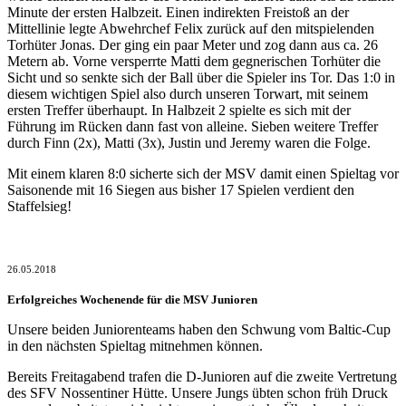
Minute der ersten Halbzeit. Einen indirekten Freistoß an der
Mittellinie legte Abwehrchef Felix zurück auf den mitspielenden
Torhüter Jonas. Der ging ein paar Meter und zog dann aus ca. 26
Metern ab. Vorne versperrte Matti dem gegnerischen Torhüter die
Sicht und so senkte sich der Ball über die Spieler ins Tor. Das 1:0 in
diesem wichtigen Spiel also durch unseren Torwart, mit seinem
ersten Treffer überhaupt. In Halbzeit 2 spielte es sich mit der
Führung im Rücken dann fast von alleine. Sieben weitere Treffer
durch Finn (2x), Matti (3x), Justin und Jeremy waren die Folge.
Mit einem klaren 8:0 sicherte sich der MSV damit einen Spieltag vor
Saisonende mit 16 Siegen aus bisher 17 Spielen verdient den
Staffelsieg!
26.05.2018
Erfolgreiches Wochenende für die MSV Junioren
Unsere beiden Juniorenteams haben den Schwung vom Baltic-Cup
in den nächsten Spieltag mitnehmen können.
Bereits Freitagabend trafen die D-Junioren auf die zweite Vertretung
des SFV Nossentiner Hütte. Unsere Jungs übten schon früh Druck