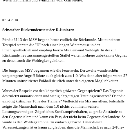
Wetter mit Fleisch und Würstchen vom Grill feierte.
07.04.2018
Schwacher Rückrundenstart der D-Junioren
Für die U-13 des MSV begann heute endlich die Rückrunde. Mit nur einem
Testspiel startete die "D" nach einer langen Winterpause in den
Pflichtspielbetrieb und empfing hierzu Mühlenwind Woldegk. In der zur
Rückrunde neu zusammengestellten Staffel warten mehrere unbekannte Gegner,
zu denen auch die Woldegker gehörten.
Die Jungs des MSV begannen wie die Feuerwehr. Der zweite wunderschön
vorgetragene Angriff führte auch gleich zum 1:0. Was dann aber folgte waren 57
Minuten uninspirierter Fußball deutlich unter den eigenen Möglichkeiten.
War es der Respekt vor den körperlich größeren Gegenspielern? Das Ergebnis
des zuletzt unmotivierten und wenig ehrgeizigen Trainingseinsatzes? Oder die
unnötig kritischen Töne des Trainers? Vielleicht ein Mix aus allem. Jedenfalls
zeigte die Mannschaft nach dem 1:0 nichts von ihrem wahren
Leistungsvermögen. Zögerliches Zweikampfverhalten, zu große Abstände zu
den Gegenspielern und kaum ein Pass, der nicht beim Gegenspieler landete. So
wurde es den Woldegkern viel zu einfach gemacht. Unter diesen
Voraussetzungen ist es kaum zu glauben, dass die Mannschaft es nach 2-Tore-