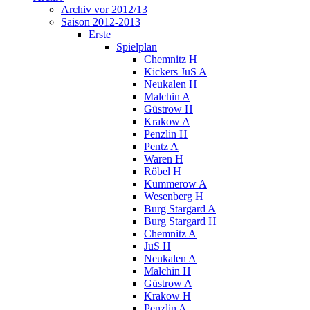
Archiv vor 2012/13
Saison 2012-2013
Erste
Spielplan
Chemnitz H
Kickers JuS A
Neukalen H
Malchin A
Güstrow H
Krakow A
Penzlin H
Pentz A
Waren H
Röbel H
Kummerow A
Wesenberg H
Burg Stargard A
Burg Stargard H
Chemnitz A
JuS H
Neukalen A
Malchin H
Güstrow A
Krakow H
Penzlin A