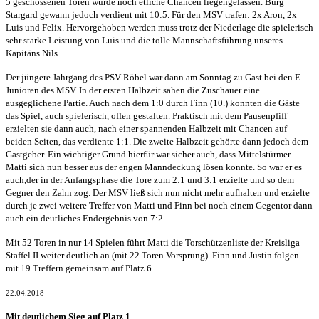
5 geschossenen Toren wurde noch etliche Chancen liegengelassen. Burg
Stargard gewann jedoch verdient mit 10:5. Für den MSV trafen: 2x Aron, 2x
Luis und Felix. Hervorgehoben werden muss trotz der Niederlage die spielerisch
sehr starke Leistung von Luis und die tolle Mannschaftsführung unseres
Kapitäns Nils.
Der jüngere Jahrgang des PSV Röbel war dann am Sonntag zu Gast bei den E-
Junioren des MSV. In der ersten Halbzeit sahen die Zuschauer eine
ausgeglichene Partie. Auch nach dem 1:0 durch Finn (10.) konnten die Gäste
das Spiel, auch spielerisch, offen gestalten. Praktisch mit dem Pausenpfiff
erzielten sie dann auch, nach einer spannenden Halbzeit mit Chancen auf
beiden Seiten, das verdiente 1:1. Die zweite Halbzeit gehörte dann jedoch dem
Gastgeber. Ein wichtiger Grund hierfür war sicher auch, dass Mittelstürmer
Matti sich nun besser aus der engen Manndeckung lösen konnte. So war er es
auch,der in der Anfangsphase die Tore zum 2:1 und 3:1 erzielte und so dem
Gegner den Zahn zog. Der MSV ließ sich nun nicht mehr aufhalten und erzielte
durch je zwei weitere Treffer von Matti und Finn bei noch einem Gegentor dann
auch ein deutliches Endergebnis von 7:2.
Mit 52 Toren in nur 14 Spielen führt Matti die Torschützenliste der Kreisliga
Staffel II weiter deutlich an (mit 22 Toren Vorsprung). Finn und Justin folgen
mit 19 Treffern gemeinsam auf Platz 6.
22.04.2018
Mit deutlichem Sieg auf Platz 1