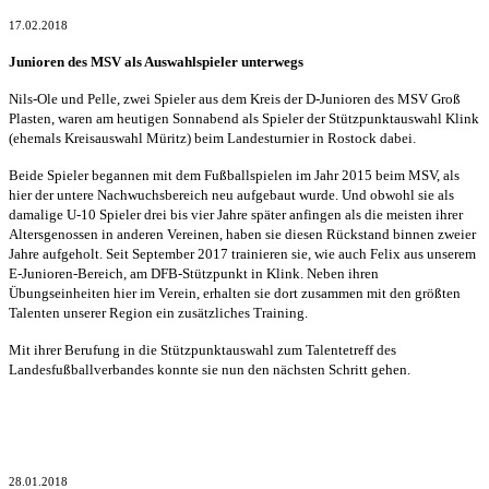
17.02.2018
Junioren des MSV als Auswahlspieler unterwegs
Nils-Ole und Pelle, zwei Spieler aus dem Kreis der D-Junioren des MSV Groß
Plasten, waren am heutigen Sonnabend als Spieler der Stützpunktauswahl Klink
(ehemals Kreisauswahl Müritz) beim Landesturnier in Rostock dabei.
Beide Spieler begannen mit dem Fußballspielen im Jahr 2015 beim MSV, als
hier der untere Nachwuchsbereich neu aufgebaut wurde. Und obwohl sie als
damalige U-10 Spieler drei bis vier Jahre später anfingen als die meisten ihrer
Altersgenossen in anderen Vereinen, haben sie diesen Rückstand binnen zweier
Jahre aufgeholt. Seit September 2017 trainieren sie, wie auch Felix aus unserem
E-Junioren-Bereich, am DFB-Stützpunkt in Klink. Neben ihren
Übungseinheiten hier im Verein, erhalten sie dort zusammen mit den größten
Talenten unserer Region ein zusätzliches Training.
Mit ihrer Berufung in die Stützpunktauswahl zum Talentetreff des
Landesfußballverbandes konnte sie nun den nächsten Schritt gehen.
28.01.2018