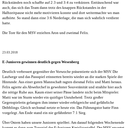
Rückständen noch schaffte auf 2:3 und 3:4 zu verkürzen. Enttäuschend war
auch, das sich das Team dann trotz des knappen Rückstandes in der
Halbzeitpause nicht mehr motivieren konnte und dort weitermachte wo man
aufhörte. So stand dann eine 3:6 Niederlage, die man sich wahrlich verdient
hatte.
Die Tore für den MSV erzielten Aron und zweimal Felix.
23.03.2018
E-Junioren gewinnen deutlich gegen Wesenberg
Deutlich verbessert gegenüber der Vorwoche präsentierte sich der MSV. Die
Laufwege und das Passspiel erinnerten bereits wieder an die starken Spiele der
Hinrunde. Aus einer guten Mannschaft ragten diesmal Felix und Matti heraus.
Felix agierte als Abwehrchef in gewohnter Souveränität und strahlte hier auch
die nötige Ruhe aus. Kaum einer seiner Pässe landete nicht beim Mitspieler.
Matti war im Sturm wieder ein quirliger Unruheherd. Trotz großer
Gegenspielerin gelangen ihm immer wieder erfolgreiche und gefährliche
Dribblings. Gleich sechsmal netzte er heute ein. Das Führungstor hatte Finn
vorgelegt. Am Ende stand ein nie gefährdeter 7:1 Sieg.
Über Ostern haben unsere Junioren spielfrei. Am darauf folgenden Wochenende
kommt es dann zum Topspiel der E-Junioren Kreisligastaffel. Der MSV erwartet