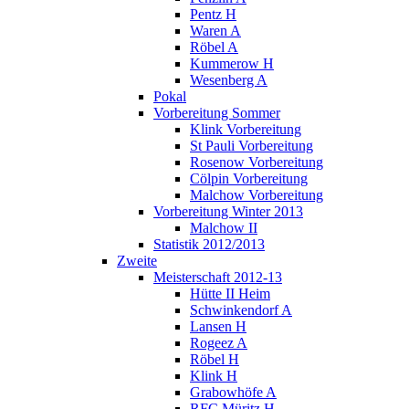
Pentz H
Waren A
Röbel A
Kummerow H
Wesenberg A
Pokal
Vorbereitung Sommer
Klink Vorbereitung
St Pauli Vorbereitung
Rosenow Vorbereitung
Cölpin Vorbereitung
Malchow Vorbereitung
Vorbereitung Winter 2013
Malchow II
Statistik 2012/2013
Zweite
Meisterschaft 2012-13
Hütte II Heim
Schwinkendorf A
Lansen H
Rogeez A
Röbel H
Klink H
Grabowhöfe A
RFC Müritz H