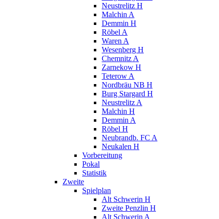
Neustrelitz H
Malchin A
Demmin H
Röbel A
Waren A
Wesenberg H
Chemnitz A
Zarnekow H
Teterow A
Nordbräu NB H
Burg Stargard H
Neustrelitz A
Malchin H
Demmin A
Röbel H
Neubrandb. FC A
Neukalen H
Vorbereitung
Pokal
Statistik
Zweite
Spielplan
Alt Schwerin H
Zweite Penzlin H
Alt Schwerin A